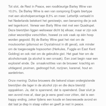
Tot slot, de Rest in Peace, een roodkleurige Barley Wine van
10,0%. De Barley Wine is een van oorsprong Engels biertype
met een alcoholpercentage 8,5% en meer. Letterlijk vertaald in
het Nederlands betekent het gerstewijn, een benaming die je ook
wel tegenkomt. Verwar een Barly Wine niet met een Quadrupel.
Deze bierstijlen liggen weliswaar dicht bij elkaar, maar er zijn ook
zeker wezenlijke verschillen, hoewel ze ook vaak op één hoop
worden gegooid. Bij de Barley Wine gaat het niet om de
moutsoorten (pilsmout en Crystalmout in dit geval), ook minder
om de toegevoegde hopsoorten (Herkules, Fuggle en East Kent
Golding) en ook niet om de gebruikte gist. Het gaat hier om de
alcoholsmaak (ja alcohol is een smaak). Een zoet begin naar een
explosief einde. De smaaknotities van de brouwer: k
rachtig en
uitdagend, p
ruimen, gedroogd fruit, rozijnen, karamel, hout en
aardetinten.
Onze mening: Duitse brouwers die bekend staan ondergistende
bierstijlen die lager in de alcohol zijn en die deze bierstijl
opppakken. Ja, dat is spannend, dat is opwindend. Daar sluit je
een avond mee af, daar ga je eens goed voor zitten, dat is een
happy ending, zeker tijdens een koude en besneeuwde avond en
dat laat je diep in slaap vallen en geeft je rest in peace.