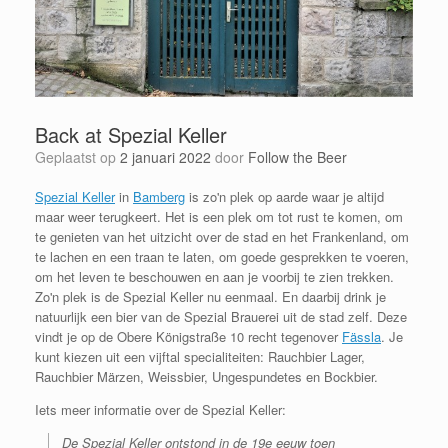
Back at Spezial Keller
Geplaatst op
2 januari 2022
door
Follow the Beer
Spezial Keller
in
Bamberg
is zo'n plek op aarde waar je altijd
maar weer terugkeert. Het is een plek om tot rust te komen, om
te genieten van het uitzicht over de stad en het Frankenland, om
te lachen en een traan te laten, om goede gesprekken te voeren,
om het leven te beschouwen en aan je voorbij te zien trekken.
Zo'n plek is de Spezial Keller nu eenmaal. En daarbij drink je
natuurlijk een bier van de Spezial Brauerei uit de stad zelf. Deze
vindt je op de
Obere Königstraße 10 recht tegenover
Fässla
. Je
kunt kiezen uit een vijftal specialiteiten: Rauchbier Lager,
Rauchbier Märzen, Weissbier, Ungespundetes en Bockbier.
Iets meer informatie over de Spezial Keller:
De Spezial Keller ontstond in de 19e eeuw toen