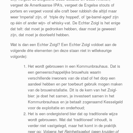
vergeet de Amerikaanse IPA's, vergeet de Engelse stouts of
porters en vergeet vooral alle craft beer rubbish die altijd maar
weer 'imperial' zijn, of 'triple dry hopped', of 'ge-barrel-aged' zijn
op één of ander wijn- of whisky-vat. De Echter Zoigl is het enige
dat telt: dat moet je gedronken hebben, daar moet je geweest
zijn, dat moet je doorleefd hebben.
Wat is dan een Echter Zoigl? Een Echter Zoigl voldoet aan de
volgende drie elementen (en deze staan niet in willekeurige
volgorde):
Het wordt gebrouwen in een Kommunbrauhaus. Dat is
een gemeenschappelijke brouwhuis waarin
verschillende inwoners van de stad of het dorp een
aandeel hebben en per toerbeurt gebruik mogen maken
van de brouwinstallatie. Dit is de kern van het Zoigl-
bier: je doet het samen, je investeert samen in het
Kommunbrauhaus en je betaalt zogenaamd Kesselgeld
voor de exploitatie en onderhoud;
Het is een ondergistend bier dat op traditionele wijze
wordt gebrouwen. Wat dat 'traditioneel' inhoudt, is
verder niet vastgelegd, maar het komt in de praktijk
neer op:
Volgens het Reinheitsgebot (geen kruiden of