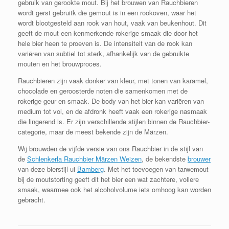
gebruik van gerookte mout. Bij het brouwen van Rauchbieren
wordt gerst gebruitk die gemout is in een rookoven, waar het
wordt blootgesteld aan rook van hout, vaak van beukenhout. Dit
geeft de mout een kenmerkende rokerige smaak die door het
hele bier heen te proeven is. De intensiteit van de rook kan
variëren van subtiel tot sterk, afhankelijk van de gebruikte
mouten en het brouwproces.
Rauchbieren zijn vaak donker van kleur, met tonen van karamel,
chocolade en geroosterde noten die samenkomen met de
rokerige geur en smaak. De body van het bier kan variëren van
medium tot vol, en de afdronk heeft vaak een rokerige nasmaak
die lingerend is. Er zijn verschillende stijlen binnen de Rauchbier-
categorie, maar de meest bekende zijn de Märzen.
Wij brouwden de vijfde versie van ons Rauchbier in de stijl van
de
Schlenkerla Rauchbier Märzen Weizen
, de bekendste
brouwer
van deze bierstijl ui
Bamberg
. Met het toevoegen van tarwemout
bij de moutstorting geeft dit het bier een wat zachtere, vollere
smaak, waarmee ook het alcoholvolume iets omhoog kan worden
gebracht.