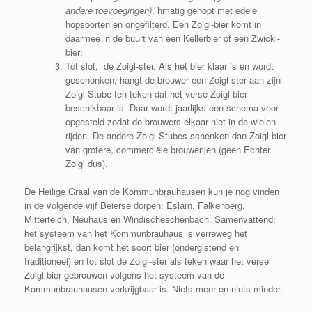
andere toevoegingen)
, hmatig gehopt met edele
hopsoorten en ongefilterd. Een Zoigl-bier komt in
daarmee in de buurt van een Kellerbier of een Zwickl-
bier;
Tot slot, de Zoigl-ster. Als het bier klaar is en wordt
geschonken, hangt de brouwer een Zoigl-ster aan zijn
Zoigl-Stube ten teken dat het verse Zoigl-bier
beschikbaar is. Daar wordt jaarlijks een schema voor
opgesteld zodat de brouwers elkaar niet in de wielen
rijden. De andere Zoigl-Stubes schenken dan Zoigl-bier
van grotere, commerciële brouwerijen (geen Echter
Zoigl dus).
De Heilige Graal van de Kommunbrauhausen kun je nog vinden
in de volgende vijf Beierse dorpen: Eslarn, Falkenberg,
Mitterteich, Neuhaus en Windischeschenbach. Samenvattend:
het systeem van het Kommunbrauhaus is verreweg het
belangrijkst, dan komt het soort bier (ondergistend en
traditioneel) en tot slot de Zoigl-ster als teken waar het verse
Zoigl-bier gebrouwen volgens het systeem van de
Kommunbrauhausen verkrijgbaar is. Niets meer en niets minder.