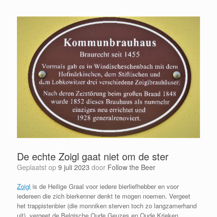
De echte Zoigl gaat niet om de ster
Geplaatst op
9 juli 2023
door
Follow the Beer
Zoigl
is de Heilige Graal voor iedere bierliefhebber en voor
iedereen die zich bierkenner denkt te mogen noemen. Vergeet
het trappistenbier (die monniken sterven toch zo langzamerhand
uit), vergeet de Belgische Oude Geuzes en Oude Krieken,