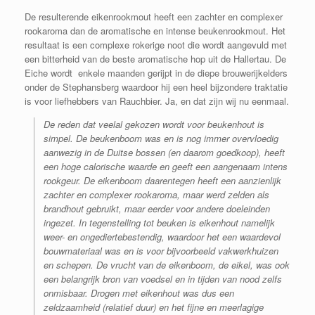
De resulterende eikenrookmout heeft een zachter en complexer
rookaroma dan de aromatische en intense beukenrookmout. Het
resultaat is een complexe rokerige noot die wordt aangevuld met
een bitterheid van de beste aromatische hop uit de Hallertau. De
Eiche wordt enkele maanden gerijpt in de diepe brouwerijkelders
onder de Stephansberg waardoor hij een heel bijzondere traktatie
is voor liefhebbers van Rauchbier. Ja, en dat zijn wij nu eenmaal.
De reden dat veelal gekozen wordt voor beukenhout is
simpel. De beukenboom was en is nog immer overvloedig
aanwezig in de Duitse bossen (en daarom goedkoop), heeft
een hoge calorische waarde en geeft een aangenaam intens
rookgeur. De eikenboom daarentegen heeft een aanzienlijk
zachter en complexer rookaroma, maar werd zelden als
brandhout gebruikt, maar eerder voor andere doeleinden
ingezet. In tegenstelling tot beuken is eikenhout namelijk
weer- en ongediertebestendig, waardoor het een waardevol
bouwmateriaal was en is voor bijvoorbeeld vakwerkhuizen
en schepen. De vrucht van de eikenboom, de eikel, was ook
een belangrijk bron van voedsel en in tijden van nood zelfs
onmisbaar. Drogen met eikenhout was dus een
zeldzaamheid (relatief duur) en het fijne en meerlagige