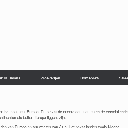
er in Balans
Proeverijen
Homebrew
Stree
ten het continent Europa. Dit omvat de andere continenten en de verschillende
ntinenten die buiten Europa liggen, zijn:
uiden van Europa en ten westen van Azië. Het bevat landen zoals Nigeria,