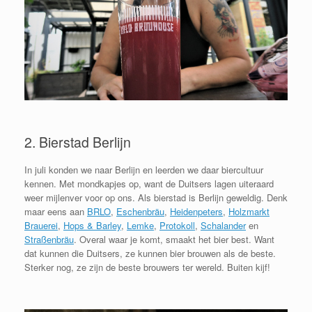
2. Bierstad Berlijn
In juli konden we naar Berlijn en leerden we daar biercultuur
kennen. Met mondkapjes op, want de Duitsers lagen uiteraard
weer mijlenver voor op ons. Als bierstad is Berlijn geweldig. Denk
maar eens aan
BRLO
,
Eschenbräu
,
Heidenpeters
,
Holzmarkt
Brauerei
,
Hops & Barley
,
Lemke
,
Protokoll
,
Schalander
en
Straßenbräu
. Overal waar je komt, smaakt het bier best. Want
dat kunnen die Duitsers, ze kunnen bier brouwen als de beste.
Sterker nog, ze zijn de beste brouwers ter wereld. Buiten kijf!