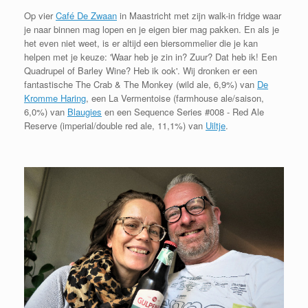
Op vier
Café De Zwaan
in Maastricht met zijn walk-in fridge waar
je naar binnen mag lopen en je eigen bier mag pakken. En als je
het even niet weet, is er altijd een biersommelier die je kan
helpen met je keuze: 'Waar heb je zin in? Zuur? Dat heb ik! Een
Quadrupel of Barley Wine? Heb ik ook'. Wij dronken er een
fantastische The Crab & The Monkey (wild ale, 6,9%) van
De
Kromme Haring
, een La Vermentoise (farmhouse ale/saison,
6,0%) van
Blaugies
en een Sequence Series #008 - Red Ale
Reserve (imperial/double red ale, 11,1%) van
Uiltje
.