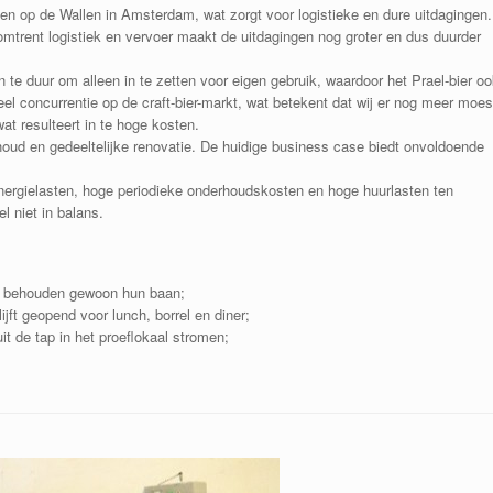
dden op de Wallen in Amsterdam, wat zorgt voor logistieke en dure uitdagingen.
omtrent logistiek en vervoer maakt de uitdagingen nog groter en dus duurder
 te duur om alleen in te zetten voor eigen gebruik, waardoor het Prael-bier oo
el concurrentie op de craft-bier-markt, wat betekent dat wij er nog meer moes
t resulteert in te hoge kosten.
houd en gedeeltelijke renovatie. De huidige business case biedt onvoldoende
ergielasten, hoge periodieke onderhoudskosten en hoge huurlasten ten
 niet in balans.
g behouden gewoon hun baan;
jft geopend voor lunch, borrel en diner;
it de tap in het proeflokaal stromen;