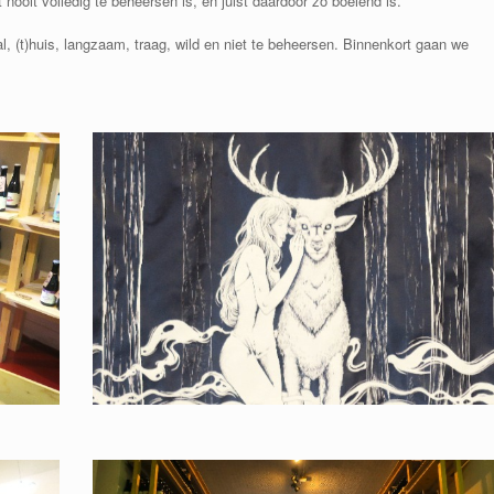
nooit volledig te beheersen is, en juist daardoor zo boeiend is.
l, (t)huis, langzaam, traag, wild en niet te beheersen. Binnenkort gaan we