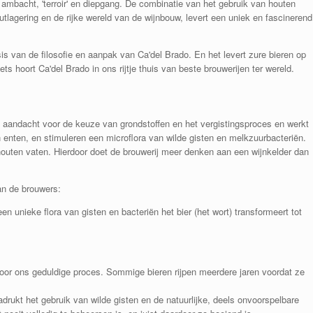
 ambacht, 'terroir' en diepgang. De combinatie van het gebruik van houten
utlagering en de rijke wereld van de wijnbouw, levert een uniek en fascinerend
asis van de filosofie en aanpak van Ca'del Brado. En het levert zure bieren op
ets hoort Ca'del Brado in ons rijtje thuis van beste brouwerijen ter wereld.
el aandacht voor de keuze van grondstoffen en het vergistingsproces en werkt
 enten, en stimuleren een microflora van wilde gisten en melkzuurbacteriën.
houten vaten. Hierdoor doet de brouwerij meer denken aan een wijnkelder dan
an de brouwers:
n unieke flora van gisten en bacteriën het bier (het wort) transformeert tot
voor ons geduldige proces. Sommige bieren rijpen meerdere jaren voordat ze
nadrukt het gebruik van wilde gisten en de natuurlijke, deels onvoorspelbare