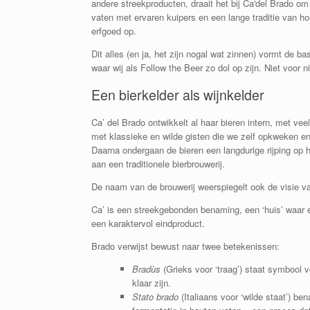
andere streekproducten, draait het bij Ca'del Brado om
vaten met ervaren kuipers en een lange traditie van ho
erfgoed op.
Dit alles (en ja, het zijn nogal wat zinnen) vormt de b
waar wij als Follow the Beer zo dol op zijn. Niet voor ni
Een bierkelder als wijnkelder
Ca’ del Brado ontwikkelt al haar bieren intern, met ve
met klassieke en wilde gisten die we zelf opkweken en
Daarna ondergaan de bieren een langdurige rijping op 
aan een traditionele bierbrouwerij.
De naam van de brouwerij weerspiegelt ook de visie v
Ca’ is een streekgebonden benaming, een ‘huis’ waar ee
een karaktervol eindproduct.
Brado verwijst bewust naar twee betekenissen:
Bradùs
(Grieks voor ‘traag’) staat symbool 
klaar zijn.
Stato brado
(Italiaans voor ‘wilde staat’) be