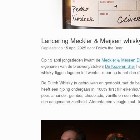
Lancering Meckler & Meijsen whisk
Geplaatst op
15 april 2025
door
Follow the Beer
Op 13 april jongstleden kwam de
Meckler & Meijsen D
eigenaren van de brouwerij/stokerij
De Koperen Ster
he
whisky liggen lageren in Twente - maar nu is het dan e
De Dutch Whisky is gebrouwen en gestookt met de beste
heeft een rijping ondergaan in 100% 'first fill' eikenh
peer, amandel, gember, chocolade, vanille en een vleug
een aangename zoetheid. Afdronk: een vleugje zout, 