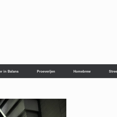
er in Balans
Proeverijen
Homebrew
Stree