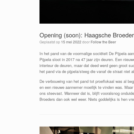
Opening (soon): Haagsche Broeder 
Geplaatst op
15 mei 2022
door
Follow the Beer
In het pand van de voormalige sociëteit De Pijpela a
Pijpela sloot in 2017 na 47 jaar zijn deuren. Een nie
interieur de deuren, maar dat deed werd geen groot su
het pand via de pijpela/steeg die vanaf de straat niet al
De verbouwing van het pand tot proeflokaal was al be
en een nieuwe aannemer moeilijk te vinden was. Maar
ons steevast. Wanneer dat is, blijft vooralsnog ondui
Broeders dan ook wel weer. Niets goddelijks is hen vr