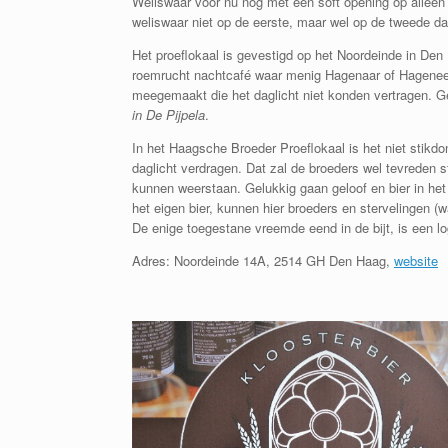
Weliswaar voor nu nog met een soft opening op alleen 
weliswaar niet op de eerste, maar wel op de tweede d
Het proeflokaal is gevestigd op het Noordeinde in Den
roemrucht nachtcafé waar menig Hagenaar of Hagenees 
meegemaakt die het daglicht niet konden vertragen. Ge
in De Pijpela
.
In het Haagsche Broeder Proeflokaal is het niet stikdon
daglicht verdragen. Dat zal de broeders wel tevreden 
kunnen weerstaan. Gelukkig gaan geloof en bier in het
het eigen bier, kunnen hier broeders en stervelingen 
De enige toegestane vreemde eend in de bijt, is een l
Adres:
Noordeinde 14A, 2514 GH Den Haag,
website