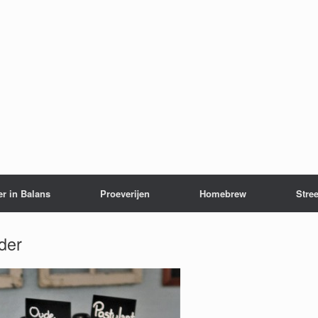
er in Balans
Proeverijen
Homebrew
Stree
der