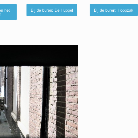
en het
Bij de buren: De Huppel
Bij de buren: Hoppzak
n