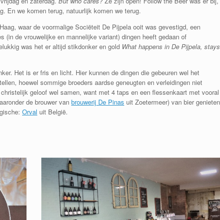
vrijdag en zaterdag.
But who cares?
Ze zijn open! Follow the Beer was er bij,
ag. En we komen terug, natuurlijk komen we terug.
 Haag, waar de voormalige Sociëteit De Pijpela ooit was gevestigd, een
(in de vrouwelijke en mannelijke variant) dingen heeft gedaan of
lukkig was het er altijd stikdonker en gold
What happens in De Pijpela, stays
ker. Het is er fris en licht. Hier kunnen de dingen die gebeuren wel het
stellen, hoewel sommige broeders aardse geneugten en verleidingen niet
 christelijk geloof wel samen, want met 4 taps en een flessenkaart met vooral
(waaronder de brouwer van
brouwerij De Pinas
uit Zoetermeer) van bier genieten
ogische:
Orval
uit België.