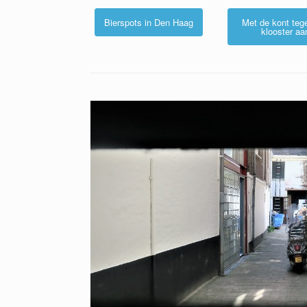
Bierspots in Den Haag
Met de kont teg
klooster aa