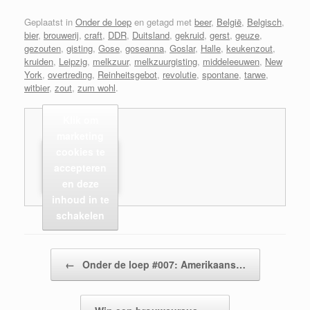
Geplaatst in
Onder de loep
en getagd met
beer
,
België
,
Belgisch
,
bier
,
brouwerij
,
craft
,
DDR
,
Duitsland
,
gekruid
,
gerst
,
geuze
,
gezouten
,
gisting
,
Gose
,
goseanna
,
Goslar
,
Halle
,
keukenzout
,
kruiden
,
Leipzig
,
melkzuur
,
melkzuurgisting
,
middeleeuwen
,
New
York
,
overtreding
,
Reinheitsgebot
,
revolutie
,
spontane
,
tarwe
,
witbier
,
zout
,
zum wohl
.
Klik om
marketing
cookies te
accepteren
en deze
inhoud in te
schakelen
Bericht navigatie
←
Onder de loep #007: Amerikaans…