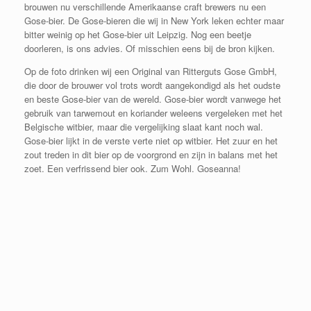
brouwen nu verschillende Amerikaanse craft brewers nu een
Gose-bier. De Gose-bieren die wij in New York leken echter maar
bitter weinig op het Gose-bier uit Leipzig. Nog een beetje
doorleren, is ons advies. Of misschien eens bij de bron kijken.
Op de foto drinken wij een Original van Ritterguts Gose GmbH,
die door de brouwer vol trots wordt aangekondigd als het oudste
en beste Gose-bier van de wereld. Gose-bier wordt vanwege het
gebruik van tarwemout en koriander weleens vergeleken met het
Belgische witbier, maar die vergelijking slaat kant noch wal.
Gose-bier lijkt in de verste verte niet op witbier. Het zuur en het
zout treden in dit bier op de voorgrond en zijn in balans met het
zoet. Een verfrissend bier ook. Zum Wohl. Goseanna!