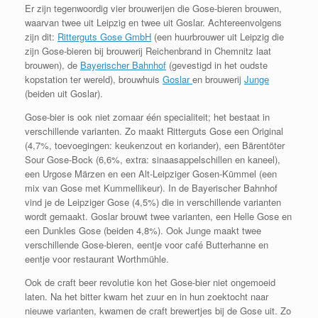
Er zijn tegenwoordig vier brouwerijen die Gose-bieren brouwen,
waarvan twee uit Leipzig en twee uit Goslar. Achtereenvolgens
zijn dit:
Ritterguts Gose GmbH
(een huurbrouwer uit Leipzig die
zijn Gose-bieren bij brouwerij Reichenbrand in Chemnitz laat
brouwen), de
Bayerischer Bahnhof
(gevestigd in het oudste
kopstation ter wereld), brouwhuis
Goslar
en brouwerij
Junge
(beiden uit Goslar).
Gose-bier is ook niet zomaar één specialiteit; het bestaat in
verschillende varianten. Zo maakt Ritterguts Gose een Original
(4,7%, toevoegingen: keukenzout en koriander), een Bärentöter
Sour Gose-Bock (6,6%, extra: sinaasappelschillen en kaneel),
een Urgose Märzen en een Alt-Leipziger Gosen-Kümmel (een
mix van Gose met Kummellikeur). In de Bayerischer Bahnhof
vind je de Leipziger Gose (4,5%) die in verschillende varianten
wordt gemaakt. Goslar brouwt twee varianten, een Helle Gose en
een Dunkles Gose (beiden 4,8%). Ook Junge maakt twee
verschillende Gose-bieren, eentje voor café Butterhanne en
eentje voor restaurant Worthmühle.
Ook de craft beer revolutie kon het Gose-bier niet ongemoeid
laten. Na het bitter kwam het zuur en in hun zoektocht naar
nieuwe varianten, kwamen de craft brewertjes bij de Gose uit. Zo