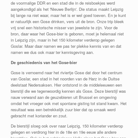
de voormalige DDR en een stad die in de reisboekjes werd
aangekondigd als het 'Nieuwe Berlijn'. Die status maakt Leipzig
bij lange na niet waar, maar het is er wel goed toeven. En je kunt
er natuurlijk een Gose drinken, vers uit de bron. Onze trip bleek
vrij snel een historische misser van jewelste te zijn. Voor de
bron, daar waar het Gose-bier is geboren, moet je helemaal niet
in Leipzig zijn, maar in het 150 kilometer verderop gelegen
Goslar. Maar daar namen we pas ter plekke kennis van en dat
namen we dus ook maar ter kennisgeving aan.
De geschiedenis van het Gose-bier
Gose is vernoemd naar het riviertje Gose dat door het centrum
van Goslar, een stad in het noorden van de Harz in de Duitse
deelstaat Nedersaksen. Hier ontstond in de middeleeuwen een
bierstijl die we tegenwoordig kennen als Gose. Deze bierstijl was
nauw verwand aan de geuzebieren uit Brussel en omgeving
omdat het vroeger ook met spontane gisting tot stand kwam. Het
resultaat was een betrekkelijk zuur bier dat op smaak werd
gebracht met koriander en zout.
De bierstijl sloeg ook over naar Leipzig, 150 kilometer verderop
gelegen en verdrong hier in de 18e en 19e eeuw alle andere