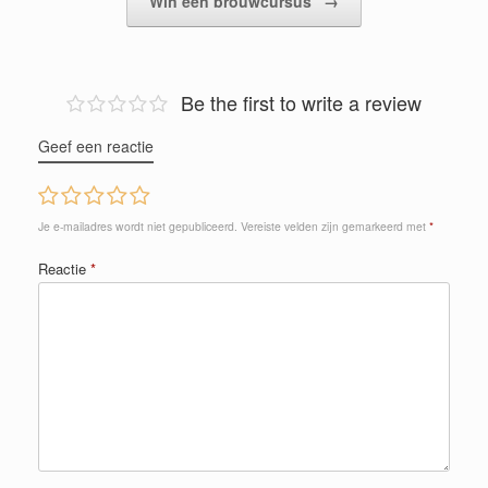
Win een brouwcursus
→
Be the first to write a review
Geef een reactie
Je e-mailadres wordt niet gepubliceerd.
Vereiste velden zijn gemarkeerd met
*
Reactie
*