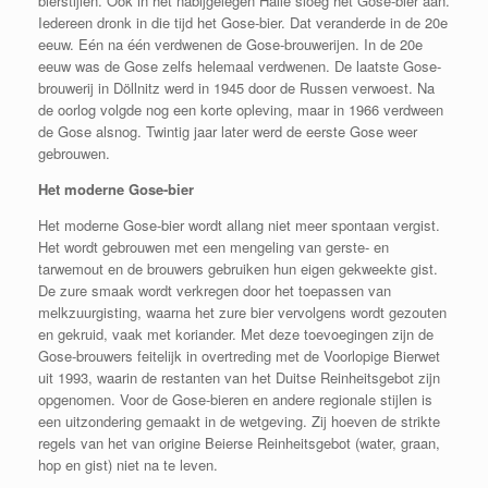
bierstijlen. Ook in het nabijgelegen Halle sloeg het Gose-bier aan.
Iedereen dronk in die tijd het Gose-bier. Dat veranderde in de 20e
eeuw. Eén na één verdwenen de Gose-brouwerijen. In de 20e
eeuw was de Gose zelfs helemaal verdwenen. De laatste Gose-
brouwerij in Döllnitz werd in 1945 door de Russen verwoest. Na
de oorlog volgde nog een korte opleving, maar in 1966 verdween
de Gose alsnog. Twintig jaar later werd de eerste Gose weer
gebrouwen.
Het moderne Gose-bier
Het moderne Gose-bier wordt allang niet meer spontaan vergist.
Het wordt gebrouwen met een mengeling van gerste- en
tarwemout en de brouwers gebruiken hun eigen gekweekte gist.
De zure smaak wordt verkregen door het toepassen van
melkzuurgisting, waarna het zure bier vervolgens wordt gezouten
en gekruid, vaak met koriander. Met deze toevoegingen zijn de
Gose-brouwers feitelijk in overtreding met de Voorlopige Bierwet
uit 1993, waarin de restanten van het Duitse Reinheitsgebot zijn
opgenomen. Voor de Gose-bieren en andere regionale stijlen is
een uitzondering gemaakt in de wetgeving. Zij hoeven de strikte
regels van het van origine Beierse Reinheitsgebot (water, graan,
hop en gist) niet na te leven.