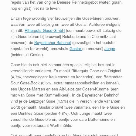
regels van het van origine Beierse Reinheitsgebot (water, graan,
hop en gist) niet na te leven.
Er zijn tegenwoordig vier brouwerijen die Gose-bieren brouwen,
waarvan twee uit Leipzig en twee uit Goslar. Achtereenvolgens
zijn dit:
Ritterguts Gose GmbH
(een huurbrouwer uit Leipzig die
zijn Gose-bieren bij brouwerij Reichenbrand in Chemnitz laat
brouwen), de
Bayerischer Bahnhof
(gevestigd in het oudste
kopstation ter wereld), brouwhuis
Goslar
en brouwerij
Junge
(beiden uit Goslar).
Gose-bier is ook niet zomaar één specialiteit; het bestaat in
verschillende varianten. Zo maakt Ritterguts Gose een Original
(4,7%, toevoegingen: keukenzout en koriander), een Bärentöter
Sour Gose-Bock (6,6%, extra: sinaasappelschillen en kaneel),
een Urgose Märzen en een Alt-Leipziger Gosen-Kümmel (een
mix van Gose met Kummellikeur). In de Bayerischer Bahnhof
vind je de Leipziger Gose (4,5%) die in verschillende varianten
wordt gemaakt. Goslar brouwt twee varianten, een Helle Gose en
een Dunkles Gose (beiden 4,8%). Ook Junge maakt twee
verschillende Gose-bieren, eentje voor café Butterhanne en
eentje voor restaurant Worthmühle.
Ook de craft beer revolutie kon het Gose-bier niet ongemoeid