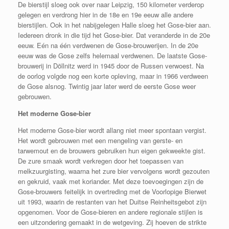
De bierstijl sloeg ook over naar Leipzig, 150 kilometer verderop
gelegen en verdrong hier in de 18e en 19e eeuw alle andere
bierstijlen. Ook in het nabijgelegen Halle sloeg het Gose-bier aan.
Iedereen dronk in die tijd het Gose-bier. Dat veranderde in de 20e
eeuw. Eén na één verdwenen de Gose-brouwerijen. In de 20e
eeuw was de Gose zelfs helemaal verdwenen. De laatste Gose-
brouwerij in Döllnitz werd in 1945 door de Russen verwoest. Na
de oorlog volgde nog een korte opleving, maar in 1966 verdween
de Gose alsnog. Twintig jaar later werd de eerste Gose weer
gebrouwen.
Het moderne Gose-bier
Het moderne Gose-bier wordt allang niet meer spontaan vergist.
Het wordt gebrouwen met een mengeling van gerste- en
tarwemout en de brouwers gebruiken hun eigen gekweekte gist.
De zure smaak wordt verkregen door het toepassen van
melkzuurgisting, waarna het zure bier vervolgens wordt gezouten
en gekruid, vaak met koriander. Met deze toevoegingen zijn de
Gose-brouwers feitelijk in overtreding met de Voorlopige Bierwet
uit 1993, waarin de restanten van het Duitse Reinheitsgebot zijn
opgenomen. Voor de Gose-bieren en andere regionale stijlen is
een uitzondering gemaakt in de wetgeving. Zij hoeven de strikte