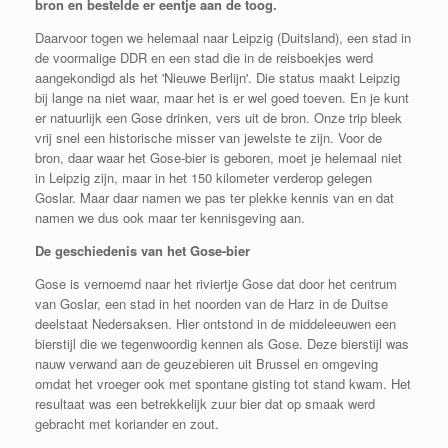
bron en bestelde er eentje aan de toog.
Daarvoor togen we helemaal naar Leipzig (Duitsland), een stad in
de voormalige DDR en een stad die in de reisboekjes werd
aangekondigd als het 'Nieuwe Berlijn'. Die status maakt Leipzig
bij lange na niet waar, maar het is er wel goed toeven. En je kunt
er natuurlijk een Gose drinken, vers uit de bron. Onze trip bleek
vrij snel een historische misser van jewelste te zijn. Voor de
bron, daar waar het Gose-bier is geboren, moet je helemaal niet
in Leipzig zijn, maar in het 150 kilometer verderop gelegen
Goslar. Maar daar namen we pas ter plekke kennis van en dat
namen we dus ook maar ter kennisgeving aan.
De geschiedenis van het Gose-bier
Gose is vernoemd naar het riviertje Gose dat door het centrum
van Goslar, een stad in het noorden van de Harz in de Duitse
deelstaat Nedersaksen. Hier ontstond in de middeleeuwen een
bierstijl die we tegenwoordig kennen als Gose. Deze bierstijl was
nauw verwand aan de geuzebieren uit Brussel en omgeving
omdat het vroeger ook met spontane gisting tot stand kwam. Het
resultaat was een betrekkelijk zuur bier dat op smaak werd
gebracht met koriander en zout.