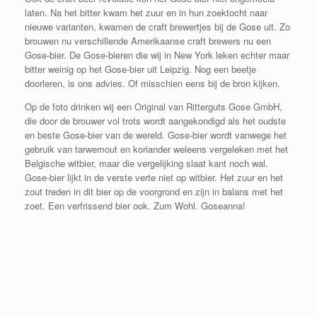
laten. Na het bitter kwam het zuur en in hun zoektocht naar
nieuwe varianten, kwamen de craft brewertjes bij de Gose uit. Zo
brouwen nu verschillende Amerikaanse craft brewers nu een
Gose-bier. De Gose-bieren die wij in New York leken echter maar
bitter weinig op het Gose-bier uit Leipzig. Nog een beetje
doorleren, is ons advies. Of misschien eens bij de bron kijken.
Op de foto drinken wij een Original van Ritterguts Gose GmbH,
die door de brouwer vol trots wordt aangekondigd als het oudste
en beste Gose-bier van de wereld. Gose-bier wordt vanwege het
gebruik van tarwemout en koriander weleens vergeleken met het
Belgische witbier, maar die vergelijking slaat kant noch wal.
Gose-bier lijkt in de verste verte niet op witbier. Het zuur en het
zout treden in dit bier op de voorgrond en zijn in balans met het
zoet. Een verfrissend bier ook. Zum Wohl. Goseanna!