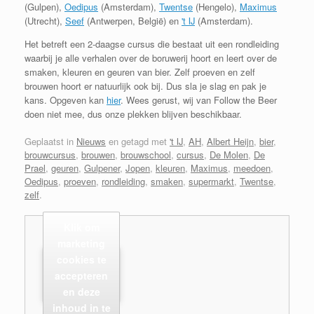
(Gulpen),
Oedipus
(Amsterdam),
Twentse
(Hengelo),
Maximus
(Utrecht),
Seef
(Antwerpen, België) en
't IJ
(Amsterdam).
Het betreft een 2-daagse cursus die bestaat uit een rondleiding
waarbij je alle verhalen over de boruwerij hoort en leert over de
smaken, kleuren en geuren van bier. Zelf proeven en zelf
brouwen hoort er natuurlijk ook bij. Dus sla je slag en pak je
kans. Opgeven kan
hier
. Wees gerust, wij van Follow the Beer
doen niet mee, dus onze plekken blijven beschikbaar.
Geplaatst in
Nieuws
en getagd met
't IJ
,
AH
,
Albert Heijn
,
bier
,
brouwcursus
,
brouwen
,
brouwschool
,
cursus
,
De Molen
,
De
Prael
,
geuren
,
Gulpener
,
Jopen
,
kleuren
,
Maximus
,
meedoen
,
Oedipus
,
proeven
,
rondleiding
,
smaken
,
supermarkt
,
Twentse
,
zelf
.
Klik om
marketing
cookies te
accepteren
en deze
inhoud in te