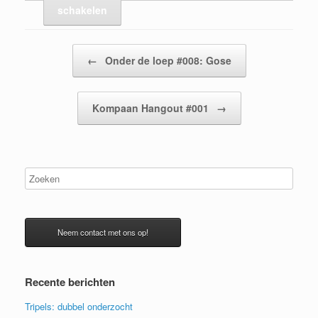
schakelen
Bericht navigatie
←
Onder de loep #008: Gose
Kompaan Hangout #001
→
Neem contact met ons op!
Recente berichten
Tripels: dubbel onderzocht