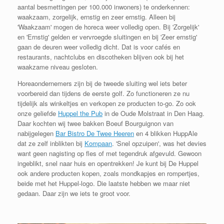
aantal besmettingen per 100.000 inwoners) te onderkennen:
waakzaam, zorgelijk, ernstig en zeer ernstig. Alleen bij
'Waakzaam' mogen de horeca weer volledig open. Bij 'Zorgelijk'
en 'Ernstig' gelden er vervroegde sluitingen en bij 'Zeer ernstig'
gaan de deuren weer volledig dicht. Dat is voor cafés en
restaurants, nachtclubs en discotheken blijven ook bij het
waakzame niveau gesloten.
Horeaondernemers zijn bij de tweede sluiting wel iets beter
voorbereid dan tijdens de eerste golf. Zo functioneren ze nu
tijdelijk als winkeltjes en verkopen ze producten to-go. Zo ook
onze geliefde
Huppel the Pub
in de Oude Molstraat in Den Haag.
Daar kochten wij twee bakken Boeuf Bourguignon van
nabijgelegen
Bar Bistro De Twee Heeren
en 4 blikken HuppAle
dat ze zelf inblikten bij
Kompaan
. 'Snel opzuipen', was het devies
want geen nagisting op fles of met tegendruk afgevuld. Gewoon
ingeblikt, snel naar huis en opentrekken! Je kunt bij De Huppel
ook andere producten kopen, zoals mondkapjes en rompertjes,
beide met het Huppel-logo. Die laatste hebben we maar niet
gedaan. Daar zijn we iets te groot voor.