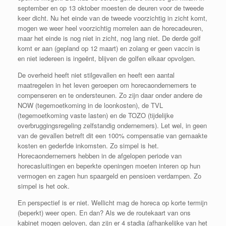
september en op 13 oktober moesten de deuren voor de tweede
keer dicht. Nu het einde van de tweede voorzichtig in zicht komt,
mogen we weer heel voorzichtig morrelen aan de horecadeuren,
maar het einde is nog niet in zicht, nog lang niet. De derde golf
komt er aan (gepland op 12 maart) en zolang er geen vaccin is
en niet iedereen is ingeënt, blijven de golfen elkaar opvolgen.
De overheid heeft niet stilgevallen en heeft een aantal
maatregelen in het leven geroepen om horecaondernemers te
compenseren en te ondersteunen. Zo zijn daar onder andere de
NOW (tegemoetkoming in de loonkosten), de TVL
(tegemoetkoming vaste lasten) en de TOZO (tijdelijke
overbruggingsregeling zelfstandig ondernemers). Let wel, in geen
van de gevallen betreft dit een 100% compensatie van gemaakte
kosten en gederfde inkomsten. Zo simpel is het.
Horecaondernemers hebben in de afgelopen periode van
horecasluitingen en beperkte openingen moeten interen op hun
vermogen en zagen hun spaargeld en pensioen verdampen. Zo
simpel is het ook.
En perspectief is er niet. Wellicht mag de horeca op korte termijn
(beperkt) weer open. En dan? Als we de routekaart van ons
kabinet mogen geloven, dan zijn er 4 stadia (afhankelijke van het