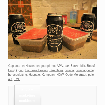
Geplaatst in
Nieuws
en getagd met
APA
,
bar
,
Bistro
,
blik
,
Boeuf
Bourgignon
,
De Twee Heeren
,
Den Haag
,
horeca
,
horecaopening
,
horecasluiting
,
Huppale
,
Kompaan
,
NOW
,
Oude Molstraat
,
pale
ale
,
TVL
.
Klik om
marketing
cookies te