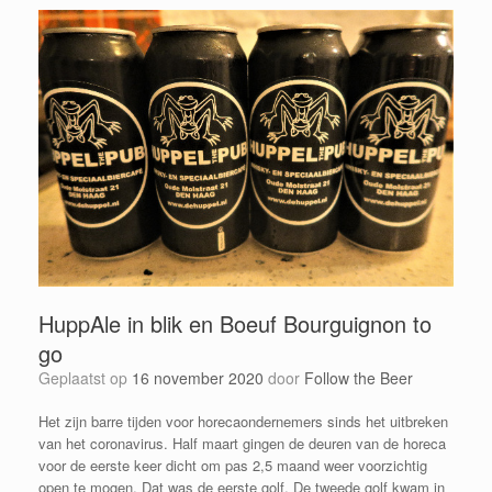
HuppAle in blik en Boeuf Bourguignon to
go
Geplaatst op
16 november 2020
door
Follow the Beer
Het zijn barre tijden voor horecaondernemers sinds het uitbreken
van het coronavirus. Half maart gingen de deuren van de horeca
voor de eerste keer dicht om pas 2,5 maand weer voorzichtig
open te mogen. Dat was de eerste golf. De tweede golf kwam in