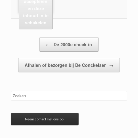
accepteren
en deze
inhoud in te
schakelen
Bericht navigatie
←
De 2000e check-in
Afhalen of bezorgen bij De Conckelaer
→
Neem contact met ons op!