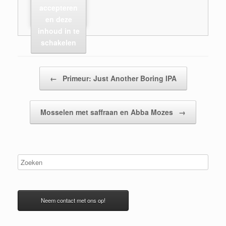
accepteren
en deze
inhoud in te
schakelen
Bericht navigatie
←
Primeur: Just Another Boring IPA
Mosselen met saffraan en Abba Mozes
→
Neem contact met ons op!