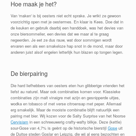
Hoe maak je het?
Van 'maken' is bij oesters niet echt sprake. Je wrikt ze gewoon
voorzichtig open met je oestermes. En klaar is Kees. Doe dat in
de keuken en gebruik daarbij een handdoek, was het devies van
onze biersommelier, een devies dat we maar al te graag
negeerden. Je eet ze dus rauw, wat door sommigen wordt
ervaren een als een smakeloze hap snot in de mond, maar door
anderen juist alsof engelen letterlijk hun blazen op tongen legen.
De bierpairing
Die hard liefhebbers van oesters eten hun glibberige vrienden het
liefst au naturel. Maar ook combinaties komen voor. Klassieke
combinaties zijn malt vinaigre met azijn en gesnipperde uitjes,
wodka en tobasco of met verse citroensap met peper. Allemaal
erg smakelijk. Maar de mooiste combinatie blijft natuurlijk een
pairing met bier. Wij kozen voor de Salty Surprise van het Noorse
Cervisiam
in een schreeuwerig crafty-wafty blikje. Deze (kettle)
sour-Gose van 4,7% is geënt op de historische bierstijl
Gose
uit
de Duitse steden Goslar en Leipzig, die wij al eens bezochten en