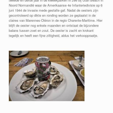
tweede en derde jaar in de kweekparken in zee bij Utah Beach in
Noord Normandië waar de Amerikaanse 4e Infanteriedivisie op 6
juni 1944 de invasie mede gestalte gaf. Nadat de oesters zijn
gecontroleerd op dikte en ronding worden ze geplaatst in de
claires van Marennes-Oléron in de regio Charente-Maritime. Hier
blijft de oester nog enkele maanden en ontstaat de bijzondere
balans tussen zoet en zout. De oester is zacht en krokant
tegelijk en heeft een fijne ziltigheid, aldus het verkooppraatje.