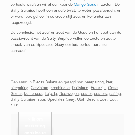
op basis waarvan wij al een keer de
Mango Gose
maakten. De
Salty Surprise heeft een andere twist, te weten passievrucht en
er wordt ook geheel in de Gose-stijl zout en koriander aan
toegevoegd.
De conclusie: het zuur en zout van de Gose en het zoet van de
passievrucht van de Salty Surprise vullen de zoete en zoute
smaak van de Speciales Geay oesters perfect aan. Een
aanrader.
Geplaatst in
Bier in Balans
en getagd met
beerpairing
,
bier
,
bierpairing
,
Cervisiam
,
combinatie
,
Duitsland
,
Frankrijk
,
Gose
,
Goslar
,
kettle sour
,
Leipzig
,
Noorwegen
,
oester
,
oesters
,
pairing
,
Salty Surprise
,
sour
,
Speciales Geay
,
Utah Beach
,
zoet
,
zout
,
zuur
.
Klik om
marketing
cookies te