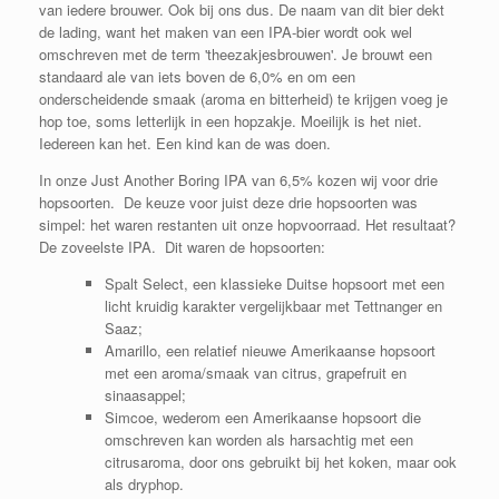
van iedere brouwer. Ook bij ons dus. De naam van dit bier dekt
de lading, want het maken van een IPA-bier wordt ook wel
omschreven met de term 'theezakjesbrouwen'. Je brouwt een
standaard ale van iets boven de 6,0% en om een
onderscheidende smaak (aroma en bitterheid) te krijgen voeg je
hop toe, soms letterlijk in een hopzakje. Moeilijk is het niet.
Iedereen kan het. Een kind kan de was doen.
In onze Just Another Boring IPA van 6,5% kozen wij voor drie
hopsoorten. De keuze voor juist deze drie hopsoorten was
simpel: het waren restanten uit onze hopvoorraad. Het resultaat?
De zoveelste IPA. Dit waren de hopsoorten:
Spalt Select, een klassieke Duitse hopsoort met een
licht kruidig karakter vergelijkbaar met Tettnanger en
Saaz;
Amarillo, een relatief nieuwe Amerikaanse hopsoort
met een aroma/smaak van citrus, grapefruit en
sinaasappel;
Simcoe, wederom een Amerikaanse hopsoort die
omschreven kan worden als harsachtig met een
citrusaroma, door ons gebruikt bij het koken, maar ook
als dryphop.