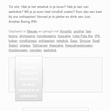
Tot slot. Heb je het retedruk in je leven? Heb je last van
werkdruk? Wil je je even heel mindfull voelen? Kom dan een keer
bij ons onthaasten! Verveel je te pletter en drink een Just
Another Boring IPA!
Geplaatst in
Nieuws
en getagd met
Amarillo
,
another
,
bier
,
boring
,
dryhopping
,
homebrewing
,
hopzakje
,
India Pale Ale
,
IPA
,
koken
,
mindfulness
,
onthaasten
,
retedruk
,
Saaz
,
Simcoe
,
Spalt
Select
,
streess
,
Tettnanger
,
theezakje
,
theezakjesbrouwen
,
thuisbrouwen
,
vervelen
,
werkdruk
.
Klik om
marketing
cookies te
accepteren
en deze
inhoud in te
schakelen
Bericht navigatie