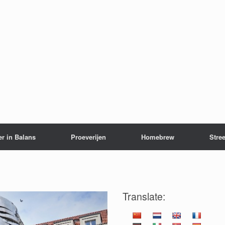
er in Balans
Proeverijen
Homebrew
Stree
Translate: