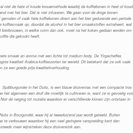
val niet de hete of koude brouwmethode waarbij de koffiebonen in heet of koud
end met het bier. Dat is niet infuseren. We gaan voor de droge bonen
 gemalen of vaak hele koffiebonen direct aan het bier gedurende een periode
ge koffiesmaak op, doordat de alcohol in het bier smaakstoffen extraheert, wat
j het bierbrouwen, in welke vorm dan ook, moet na het koken gedaan worden om
offie die gekookt heeft.
n zoete smaak en aroma met een lichte tot medium body.
De
Yirgacheffes
ogste kwaliteit Arabica-koffiesoorten ter wereld.
Dit betekent dat ze ook
vaak
n ze een goede prijs-kwaliteitverhouding.
 Spätburgunder in het Duits, is een blauw druivenras met een compacte tros
 het algemeen een druif die moeilijk te cultiveren is, want ze is gevoelig voo
oir de neiging tot mutatie waardoor er verschillende klonen zijn ontstaan in
Nuits in Bourgondië, waar hij al tweeduizend jaar wordt geteeld. Buiten
 ras te verbouwen waardoor hij een veel geringere verspreiding kent dan
 steeds meer wijnstreken deze druivenstok aan.