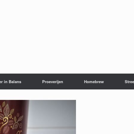
er in Balans
Proeverijen
Homebrew
Stree