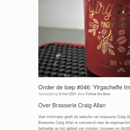
Onder de loep #046: Yirgacheffe Im
Geplaatst op
9 mei 2021
door
Follow the Beer
Over Brasserie Craig Allan
Veel informatie geeft de website van brasserie Craig 
Brasserie Craig Allan is vernoemd naar de eigenaar/b
behaalde op het gebied van mouten, brouwen en distill