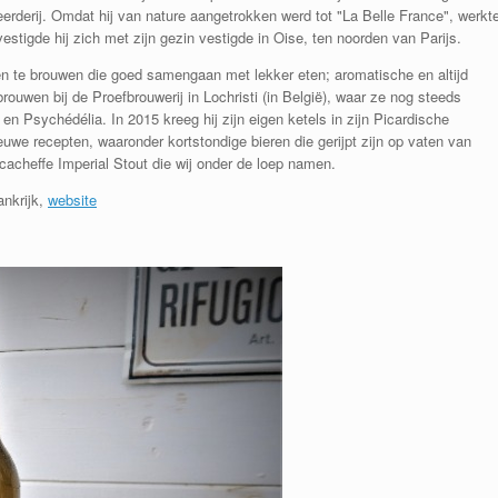
erderij.
Omdat hij v
an nature aangetrokken werd tot "La Belle France", werkt
estigde hij zich met zijn gezin vestigde in Oise, ten noorden van Parijs.
ieren te brouwen die goed samengaan met lekker eten;
aromatische en altijd
 brouwen bij de Proefbrouwerij in Lochristi
(in België), waar ze nog steeds
 en Psychédélia.
In 2015 kreeg hij zijn eigen ketels in
zijn Picardische
nieuwe recepten, waaronder kortstondige bieren die gerijpt zijn op vaten van
acheffe Imperial Stout die wij onder de loep namen.
ankrijk,
website