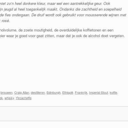
iet zo’n heel donkere kleur, maar wel een aantrekkelijke geur. Ook
ijn jeugd al heel toegankelijk maakt. Ondanks die zachtheid en soepelheid
 de fles ondergaan. De druif wordt ook gebruikt voor mousserende wijnen met
 rosé.
holvolume, de zoete moutigheid, de overduidelijke koffietonen en een
er waar je goed voor gaat zitten, maar dat je ook de alcohol doet vergeten.
,
brouwen
,
Craig Allan
,
destilleren
,
Edinburgh
,
Ethiopië
,
Frankrijk
,
Imperial Stout
,
koffie
,
ek
,
whisky
,
Yircacheffe
.