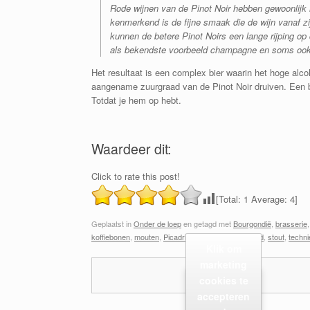
Rode wijnen van de Pinot Noir hebben gewoonlijk n
kenmerkend is de fijne smaak die de wijn vanaf z
kunnen de betere Pinot Noirs een lange rijping op
als bekendste voorbeeld champagne en soms ook
Het resultaat is een complex bier waarin het hoge alco
aangename zuurgraad van de Pinot Noir druiven. Een bi
Totdat je hem op hebt.
Waardeer dit:
Click to rate this post!
[Total:
1
Average:
4
]
Geplaatst in
Onder de loep
en getagd met
Bourgondië
,
brasserie
koffiebonen
,
mouten
,
Picadrie
,
Pinot Noir
,
Schotland
,
stout
,
techni
Klik om
marketing
cookies te
accepteren