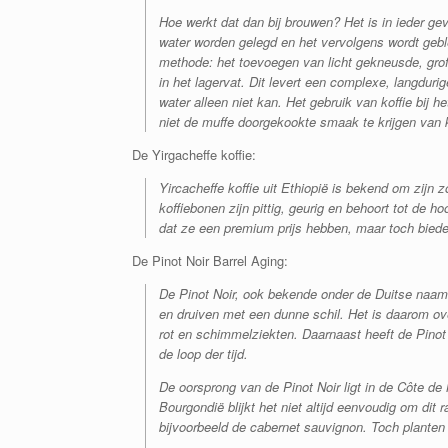
Hoe werkt dat dan bij brouwen? Het is in ieder ge
water worden gelegd en het vervolgens wordt gebl
methode: het toevoegen van licht gekneusde, grof
in het lagervat. Dit levert een complexe, langduri
water alleen niet kan. Het gebruik van koffie bi
niet de muffe doorgekookte smaak te krijgen van k
De Yirgacheffe koffie:
Yircacheffe koffie uit Ethiopië is bekend om zij
koffiebonen zijn pittig, geurig en behoort tot de ho
dat ze een premium prijs hebben, maar toch biede
De Pinot Noir Barrel Aging:
De Pinot Noir, ook bekende onder de Duitse naam
en druiven met een dunne schil. Het is daarom over
rot en schimmelziekten. Daarnaast heeft de Pinot N
de loop der tijd.
De oorsprong van de Pinot Noir ligt in de Côte de 
Bourgondië blijkt het niet altijd eenvoudig om dit
bijvoorbeeld de cabernet sauvignon. Toch planten