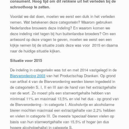
consument. Hoog tijd om dit relikwie uit het verleden bij de
schroothoop te zetten.
Voordat we dat doen, moeten we eerst een duik in het verleden
nemen. Wat betekenen deze categorieën? Waarom gebruiken
Nederlandse brouwers deze indeling? En waarom komen we
deze indeling niet tegen bij hun buitenlandse broeders? Om een
antwoord op deze vragen te geven, moeten we eerst een een
kijkje nemen bij de situatie zoals deze was voor 2015 en daarna
naar de huidige situatie kijken.
Situatie voor 2015
De indeling in categorieën was tot en met 2014 vastgelegd in de
Bierverordening 2003
van het Productschap Dranken. Op grond
van artikel 4 van de Bierverordening werden bieren ingedeeld in
de categorieën S, I, II en III aan de hand van het extractgehalte
van de wort. Zo moest pils een stamwortgehalte hebben van
minimaal 11% en maximaal 13,5% en viel het dus - op grond van
de Bierverordening - in categorie I. Alcoholvrije en alcoholarme
bieren mochten maximaal een extractgehalte van 2,2% hebben
en vielen in categorie III. De meeste 'speciaal'-bieren vielen op
basis van hun stamwortgehalte van 15,5% of hoger (en dus
hogere alcoholgehalte) in categorie S.