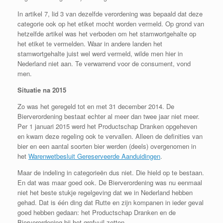
In artikel 7, lid 3 van dezelfde verordening was bepaald dat deze
categorie ook op het etiket mocht worden vermeld. Op grond van
hetzelfde artikel was het verboden om het stamwortgehalte op
het etiket te vermelden. Waar in andere landen het
stamwortgehalte juist wel werd vermeld, wilde men hier in
Nederland niet aan. Te verwarrend voor de consument, vond
men.
Situatie na 2015
Zo was het geregeld tot en met 31 december 2014. De
Bierverordening bestaat echter al meer dan twee jaar niet meer.
Per 1 januari 2015 werd het Productschap Dranken opgeheven
en kwam deze regeling ook te vervallen. Alleen de definities van
bier en een aantal soorten bier werden (deels) overgenomen in
het
Warenwetbesluit Gereserveerde Aanduidingen
.
Maar de indeling in categorieën dus niet. Die hield op te bestaan.
En dat was maar goed ook. De Bierverordening was nu eenmaal
niet het beste stukje regelgeving dat we in Nederland hebben
gehad. Dat is één ding dat Rutte en zijn kompanen in ieder geval
goed hebben gedaan: het Productschap Dranken en de
Bierverordening bij het grofvuil zetten.