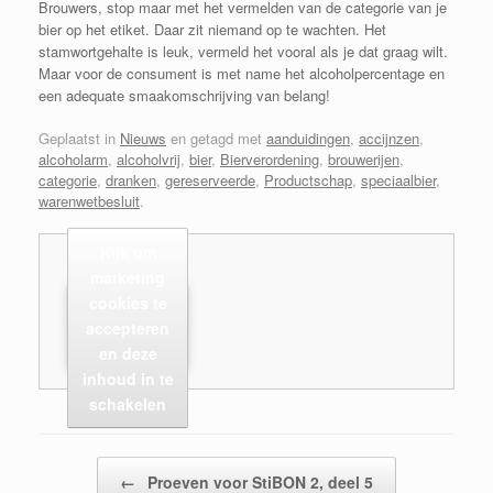
Brouwers, stop maar met het vermelden van de categorie van je
bier op het etiket. Daar zit niemand op te wachten. Het
stamwortgehalte is leuk, vermeld het vooral als je dat graag wilt.
Maar voor de consument is met name het alcoholpercentage en
een adequate smaakomschrijving van belang!
Geplaatst in
Nieuws
en getagd met
aanduidingen
,
accijnzen
,
alcoholarm
,
alcoholvrij
,
bier
,
Bierverordening
,
brouwerijen
,
categorie
,
dranken
,
gereserveerde
,
Productschap
,
speciaalbier
,
warenwetbesluit
.
Klik om
marketing
cookies te
accepteren
en deze
inhoud in te
schakelen
Bericht navigatie
←
Proeven voor StiBON 2, deel 5