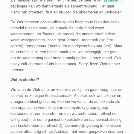
dat losjes kan worden vertaald als samentrekkend. Het gaat
hierbij om groenten, fruit en kruiden die absorberen en verkoelen.
De Vietnamezen gooien alles op één hoop en maken dus geen
verschil tussen 'taste', de smaak die in de mond wordt
waargenomen, en 'flavour', de smaak die anders en/of elders
wordt waargenomen, zoals geur (aroma), maar ook pijn (chili
pepers), temperatuur (mentol) en mondgevoel/textuur (vet). Maar
dit verschil is bij een basissmaak juist wel belangrijk, het gaat
om de waarneming door onze smaakpapillen in onze mond. Ook
spicy valt daarmee af als basissmaak. Sorry, lieve Vietnameze
mensen.
Wat is alcohol?
We laten de Vietnamezen voor wat ze zijn en gaan terug naar de
alcohol, onze eigen 6e basissmaak. Alcohol, ook wel alkanol en
vroeger carbinol genaamd, kennen we vanuit de scheikunde als
een organische verbinding van een hydroxylgroep (groep
bestaande uit een zuurstof- en een waterstofatoom, oftwel een -
OH-groep) met een organische koolstofketen (aaneenschakeling
van koolstofatomen, oftwel C). Opmerkelijk genoeg is het woord
alcohol afkomstig uit het Arabisch, dat wordt gesproken door een