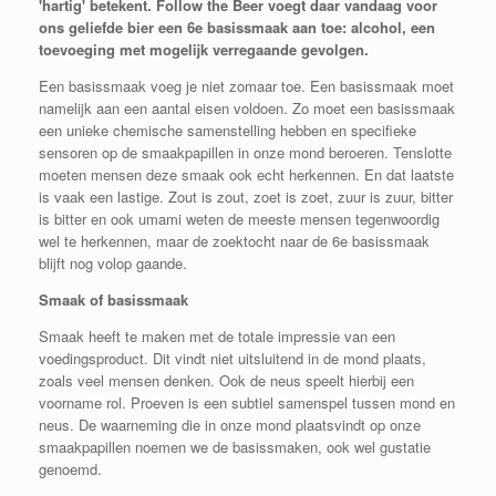
'hartig' betekent. Follow the Beer voegt daar vandaag voor
ons geliefde bier een 6e basissmaak aan toe: alcohol, een
toevoeging met mogelijk verregaande gevolgen.
Een basissmaak voeg je niet zomaar toe. Een basissmaak moet
namelijk aan een aantal eisen voldoen. Zo moet een basissmaak
een unieke chemische samenstelling hebben en specifieke
sensoren op de smaakpapillen in onze mond beroeren. Tenslotte
moeten mensen deze smaak ook echt herkennen. En dat laatste
is vaak een lastige. Zout is zout, zoet is zoet, zuur is zuur, bitter
is bitter en ook umami weten de meeste mensen tegenwoordig
wel te herkennen, maar de zoektocht naar de 6e basissmaak
blijft nog volop gaande.
Smaak of basissmaak
Smaak heeft te maken met de totale impressie van een
voedingsproduct. Dit vindt niet uitsluitend in de mond plaats,
zoals veel mensen denken. Ook de neus speelt hierbij een
voorname rol. Proeven is een subtiel samenspel tussen mond en
neus. De waarneming die in onze mond plaatsvindt op onze
smaakpapillen noemen we de basissmaken, ook wel gustatie
genoemd.