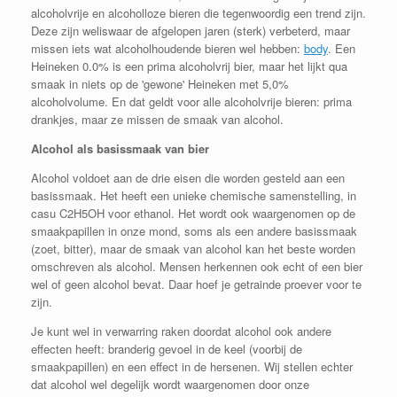
alcoholvrije en alcoholloze bieren die tegenwoordig een trend zijn.
Deze zijn weliswaar de afgelopen jaren (sterk) verbeterd, maar
missen iets wat alcoholhoudende bieren wel hebben:
body
. Een
Heineken 0.0% is een prima alcoholvrij bier, maar het lijkt qua
smaak in niets op de 'gewone' Heineken met 5,0%
alcoholvolume. En dat geldt voor alle alcoholvrije bieren: prima
drankjes, maar ze missen de smaak van alcohol.
Alcohol als basissmaak van bier
Alcohol voldoet aan de drie eisen die worden gesteld aan een
basissmaak. Het heeft een unieke chemische samenstelling, in
casu C2H5OH voor ethanol. Het wordt ook waargenomen op de
smaakpapillen in onze mond, soms als een andere basissmaak
(zoet, bitter), maar de smaak van alcohol kan het beste worden
omschreven als alcohol. Mensen herkennen ook echt of een bier
wel of geen alcohol bevat. Daar hoef je getrainde proever voor te
zijn.
Je kunt wel in verwarring raken doordat alcohol ook andere
effecten heeft: branderig gevoel in de keel (voorbij de
smaakpapillen) en een effect in de hersenen. Wij stellen echter
dat alcohol wel degelijk wordt waargenomen door onze