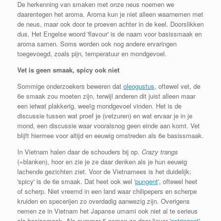
De herkenning van smaken met onze neus noemen we
daarentegen het aroma. Aroma kun je niet alleen waarnemen met
de neus, maar ook door te proeven achter in de keel. Doorslikken
dus. Het Engelse woord 'flavour' is de naam voor basissmaak en
aroma samen. Soms worden ook nog andere ervaringen
toegevoegd, zoals pijn, temperatuur en mondgevoel.
Vet is geen smaak, spicy ook niet
Sommige onderzoekers beweren dat
oleogustus
, oftewel vet, de
6e smaak zou moeten zijn, terwijl anderen dit juist alleen maar
een ietwat plakkerig, weeïg mondgevoel vinden. Het is de
discussie tussen wat proef je (vetzuren) en wat ervaar je in je
mond, een discussie waar vooralsnog geen einde aan komt. Vet
blijft hiermee voor altijd en eeuwig omstreden als 6e basissmaak.
In Vietnam halen daar de schouders bij op.
Crazy trangs
(=blanken), hoor en zie je ze daar denken als je hun eeuwig
lachende gezichten ziet. Voor de Vietnamees is het duidelijk:
'spicy' is de 6e smaak. Dat heet ook wel '
pungent
', oftewel heet
of scherp. Niet vreemd in een land waar chilipepers en scherpe
kruiden en specerijen zo overdadig aanwezig zijn. Overigens
nemen ze in Vietnam het Japanse umami ook niet al te serieus
als basissmaak. Als nummer 5 nemen ze daar liever '
astringent
',