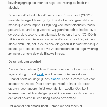
bevolkingsgroep die over het algemeen weinig op heeft met
alcohol.
De eenvoudigste alcohol die we kennen is methanol (CH3OH),
maar dat is eigenlijk een giftig bijproduct en niet geschikt voor
menselijke consumptie. Er zijn nog veel meer alcoholen, zoals
propanol, butanol en glycerine. Wij gaan het echter hebben over
de bekendste alcohol van allemaal, te weten ethanol (C2H5OH).
Dit is de alcohol die in alcoholische dranken zoals bier, wijn en
sterke drank zit, dat is de alcohol die geschikt is voor menselijke
consumptie, de alcohol die we zo liefhebben en die tegenwoordig
zo wordt verfoeid door de Blauwe Knoop.
De smaak van alcohol
Alcohol (lees: ethanol) is weliswaar geur- en reukloos, maar in
tegenstelling tot wat
vaak
wordt beweerd niet smaakloos.
Ethanol heeft wel degelijk een
smaak
. Deze is echter niet voor
iedereen hetzelfde. Door sommigen wordt ethanol als bitter
ervaren, door anderen juist weer als licht zoetig. Ook kent
iedereen wel het 'branderige' gevoel in de keel (voorbij de mond)
dat wordt ervaren bij een hoog alcoholpercentage.
Dat alcohol een smaak heeft, komen we ook tegen bij