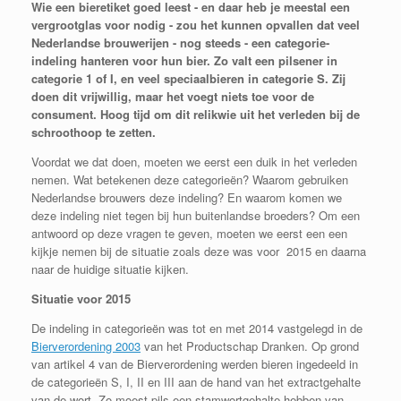
Wie een bieretiket goed leest - en daar heb je meestal een
vergrootglas voor nodig - zou het kunnen opvallen dat veel
Nederlandse brouwerijen - nog steeds - een categorie-
indeling hanteren voor hun bier. Zo valt een pilsener in
categorie 1 of I, en veel speciaalbieren in categorie S. Zij
doen dit vrijwillig, maar het voegt niets toe voor de
consument. Hoog tijd om dit relikwie uit het verleden bij de
schroothoop te zetten.
Voordat we dat doen, moeten we eerst een duik in het verleden
nemen. Wat betekenen deze categorieën? Waarom gebruiken
Nederlandse brouwers deze indeling? En waarom komen we
deze indeling niet tegen bij hun buitenlandse broeders? Om een
antwoord op deze vragen te geven, moeten we eerst een een
kijkje nemen bij de situatie zoals deze was voor 2015 en daarna
naar de huidige situatie kijken.
Situatie voor 2015
De indeling in categorieën was tot en met 2014 vastgelegd in de
Bierverordening 2003
van het Productschap Dranken. Op grond
van artikel 4 van de Bierverordening werden bieren ingedeeld in
de categorieën S, I, II en III aan de hand van het extractgehalte
van de wort. Zo moest pils een stamwortgehalte hebben van