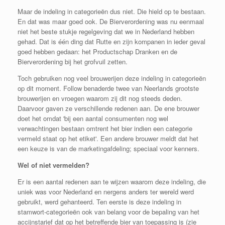
Maar de indeling in categorieën dus niet. Die hield op te bestaan.
En dat was maar goed ook. De Bierverordening was nu eenmaal
niet het beste stukje regelgeving dat we in Nederland hebben
gehad. Dat is één ding dat Rutte en zijn kompanen in ieder geval
goed hebben gedaan: het Productschap Dranken en de
Bierverordening bij het grofvuil zetten.
Toch gebruiken nog veel brouwerijen deze indeling in categorieën
op dit moment. Follow benaderde twee van Neerlands grootste
brouwerijen en vroegen waarom zij dit nog steeds deden.
Daarvoor gaven ze verschillende redenen aan. De ene brouwer
doet het omdat '
bij een aantal consumenten nog wel
verwachtingen bestaan omtrent het bier indien een categorie
vermeld staat op het etiket'. Een andere brouwer meldt dat het
een keuze is van de marketingafdeling; speciaal voor kenners.
Wel of niet vermelden?
Er is een aantal redenen aan te wijzen waarom deze indeling, die
uniek was voor Nederland en nergens anders ter wereld werd
gebruikt, werd gehanteerd. Ten eerste is deze indeling in
stamwort-categorieën ook van belang voor de bepaling van het
accijnstarief dat op het betreffende bier van toepassing is (zie