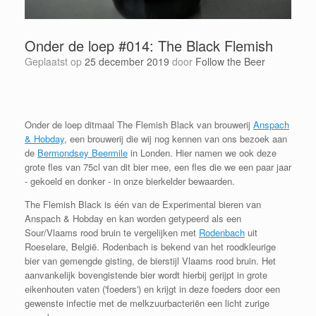
Onder de loep #014: The Black Flemish
Geplaatst op
25 december 2019
door
Follow the Beer
Onder de loep ditmaal The Flemish Black van brouwerij
Anspach
& Hobday
, een brouwerij die wij nog kennen van ons bezoek aan
de
Bermondsey Beermile
in Londen. Hier namen we ook deze
grote fles van 75cl van dit bier mee, een fles die we een paar jaar
- gekoeld en donker - in onze bierkelder bewaarden.
The Flemish Black is één van de Experimental bieren van
Anspach & Hobday en kan worden getypeerd als een
Sour/Vlaams rood bruin te vergelijken met
Rodenbach
uit
Roeselare, België. Rodenbach is bekend van het roodkleurige
bier van gemengde gisting, de bierstijl Vlaams rood bruin. Het
aanvankelijk bovengistende bier wordt hierbij gerijpt in grote
eikenhouten vaten ('foeders') en krijgt in deze foeders door een
gewenste infectie met de melkzuurbacteriën een licht zurige