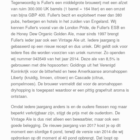
Tegenwoordig is Fuller's een middelgrote brouwerij met een afzet
van ruim 300.000 UK barrels (1 barrel = 164 liter) en een omzet
van bijna GBP 400.
Fuller's bezit en exploiteert meer dan 380
pubs, herbergen en hotels in het zuiden van Engeland.
Wij
kennen Fuller's vooral van de London Pride, de Fuller's ESB en
de Honey Dew Organic Golden Ale, maar sinds 1997 brengt
Fuller's ieder jaar ook een Vintage Ale uit. Iedere jaargang is
gebaseerd op een nieuw recept en dus uniek. DAt geldt ook voor
iedere fles die worden voorzien van uniek nummer. Zo openden
wij nummer 043549 van het jaar 2014. Deze ale van 8,5% is
gebrouwen met drie hopsoorten: Goldings uit het Verenigd
Koninkrijk voor de bitterheid en twee Amerikaanse aromahoppen
Liberty (kruidig, limoen, citroen) en Cascade (citrus,
pompelmoes). De brouwer vermeldt dat voor de aromahoppen
dryhopping is toegepast waardoor er een pittig grapefruit aroma is
ontstaan.
Omdat iedere jaargang anders is en de oudere flessen nog maar
beperkt verkrijgbaar zijn, stijgt de prijs met de ouderdom. De
Vintage Ale is dus niet alleen een bewaarbier, maar ook een
goede belegging. De nieuwe jaargang van 2017 kost je op dit
moment een slordige 6 pond, terwijl de versie van 2014 die wij
opdronken op dit moment al 40 pond opbrengt. Dat loopt op