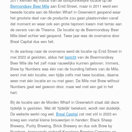
2011 kennen wij vooral van de oorspronkelijke locatie op de
Bermondsey Beer Mile
aan Enid Street, maar in 2011 werd een
tweede locatie aan de Morden Wharf in Greenwich geopend waar
het grootste deel van de productie zou gaan plaatsvinden vanaf
dat moment en waar ook een grote taproom kwam met terras aan
de oevers van de Theems. De locatie op de Beermondsey Beer
Mile bleef echter wel geopend. Twee jaar was de overname door
Breal Capital dus een feit.
In de aanloop naar de overname werd de locatie op Enid Street in
mei 2023 al gesloten, aldus het
bericht
van de Beermondsey
Beer Mile die het zelf maar nauwelijks kunnen geloven. Immers,
Brew by Numbers was één van de founding fathers van de Mile,
eerst met één locatie, een tijdje zelfs met twee locaties, daarna
weer met één locatie en nu met geen. De Mile met Brew without
Numbers gaat wel gewoon door, maar wel met een gat in het
hart.
Bij de locatie aan de Morden Wharf in Greenwich staat dat deze
tijdelijk is gesloten. Wat dit 'tijdelijk' betekent, wordt niet duidelijk.
De website werkt nog wel.
Breal Capital
zat niet stil in 2023 en
kreeg een viertal kleine brouwerijen in handen: Black Sheep
Brewery, Purity Brewing, Brick Brewery en dus ook Brew by
Numbers, hernoemde zichzelf Keystone Brewing Company en