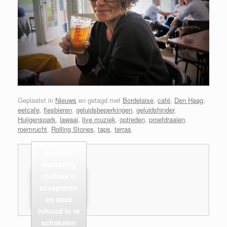
Geplaatst in
Nieuws
en getagd met
Bordelaise
,
café
,
Den Haag
,
eetcafe
,
flesbieren
,
geluidsbeperkingen
,
geluidshinder
,
Huijgenspark
,
lawaai
,
live muziek
,
optreden
,
proefdraaien
,
roemrucht
,
Rolling Stones
,
taps
,
terras
.
Klik om
marketing
cookies te
accepteren
en deze
inhoud in te
schakelen