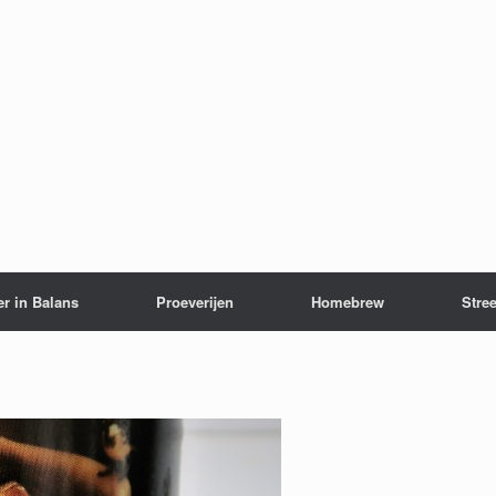
er in Balans
Proeverijen
Homebrew
Stree