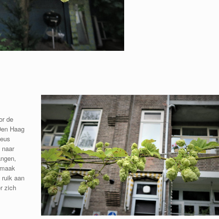
or de
 Den Haag
ieus
 naar
angen,
, maak
 ruik aan
r zich