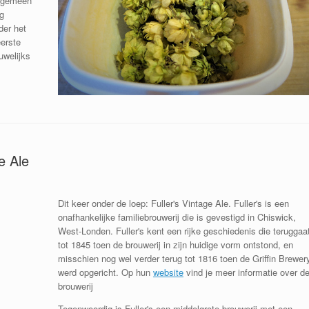
algemeen
ag
der het
eerste
uwelijks
e Ale
Dit keer onder de loep: Fuller's Vintage Ale. Fuller's is een
onafhankelijke familiebrouwerij die is gevestigd in Chiswick,
West-Londen. Fuller's kent een rijke geschiedenis die teruggaa
tot 1845 toen de brouwerij in zijn huidige vorm ontstond, en
misschien nog wel verder terug tot 1816 toen de Griffin Brewer
werd opgericht. Op hun
website
vind je meer informatie over d
brouwerij
Tegenwoordig is Fuller's een middelgrote brouwerij met een