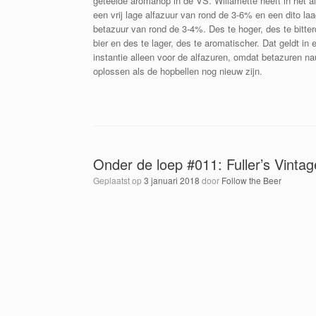
geteelde aromahop in de VS. Willamette heeft in het 
een vrij lage alfazuur van rond de 3-6% en een dito la
betazuur van rond de 3-4%. Des te hoger, des te bitter
bier en des te lager, des te aromatischer. Dat geldt in 
instantie alleen voor de alfazuren, omdat betazuren na
oplossen als de hopbellen nog nieuw zijn.
Onder de loep #011: Fuller’s Vintag
Geplaatst op
3 januari 2018
door
Follow the Beer