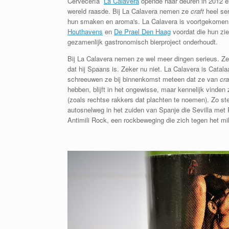
Cervecería
La Calavera
opende haar deuren in 2012 e
wereld raasde. Bij La Calavera nemen ze
craft
heel ser
hun smaken en aroma's. La Calavera is voortgekomen u
Houthavens
en
De Prael Den Haag
voordat die hun ziel
gezamenlijk gastronomisch bierproject onderhoudt.
Bij La Calavera nemen ze wel meer dingen serieus. Zeg
dat hij Spaans is. Zeker nu niet. La Calavera is Cata
schreeuwen ze bij binnenkomst meteen dat ze van
cra
hebben, blijft in het ongewisse, maar kennelijk vinden
(zoals rechtse rakkers dat plachten te noemen). Zo s
autosnelweg in het zuiden van Spanje die Sevilla met 
Antimili Rock, een rockbeweging die zich tegen het mili