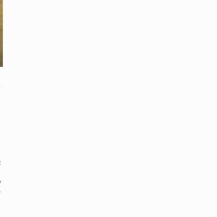
t
y
e