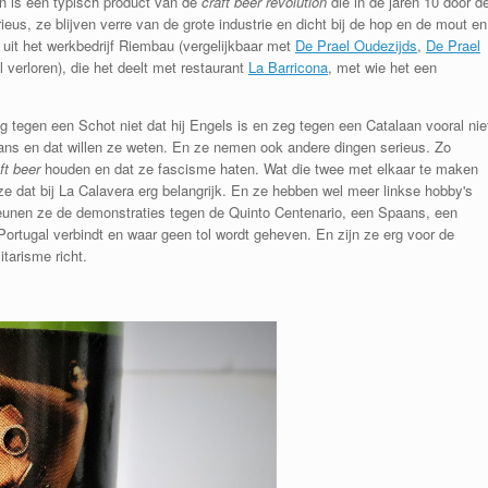
n is een typisch product van de
craft beer revolution
die in de jaren 10 door d
ieus, ze blijven verre van de grote industrie en dicht bij de hop en de mout en
it het werkbedrijf Riembau (vergelijkbaar met
De Prael Oudezijds
,
De Prael
 verloren), die het deelt met restaurant
La Barricona
, met wie het een
 tegen een Schot niet dat hij Engels is en zeg tegen een Catalaan vooral nie
laans en dat willen ze weten. En ze nemen ook andere dingen serieus. Zo
ft beer
houden en dat ze fascisme haten. Wat die twee met elkaar te maken
 ze dat bij La Calavera erg belangrijk. En ze hebben wel meer linkse hobby's
teunen ze de demonstraties tegen de Quinto Centenario, een Spaans, een
Portugal verbindt en waar geen tol wordt geheven. En zijn ze erg voor de
tarisme richt.