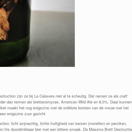
truction zijn ze bij La Calavera niet al te scheutig. Dat nemen ze als
craft
verder dan termen als brettanomyces, American Wild Ale en 8,0%. Daar kunnen
etiket maakt het nog enigszins met de ontblote borsten van de vrouw met het
en enigszins zuur gezicht
tion: l
icht azijnachtig, lichte fruitigheid van kersen (morellen) en perziken,
n fris doordrinkbaar bier
met
een bittere smaak.
De Massive Brett Destructio