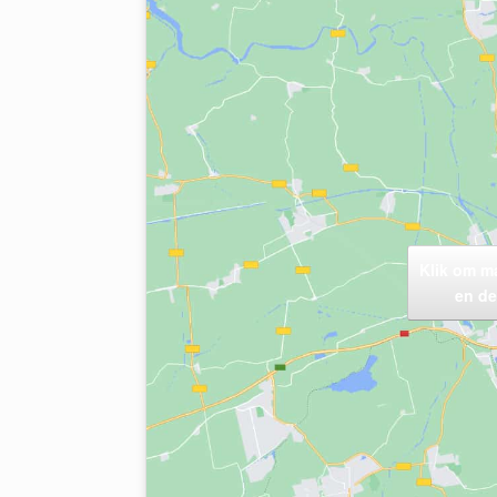
Klik om m
en de