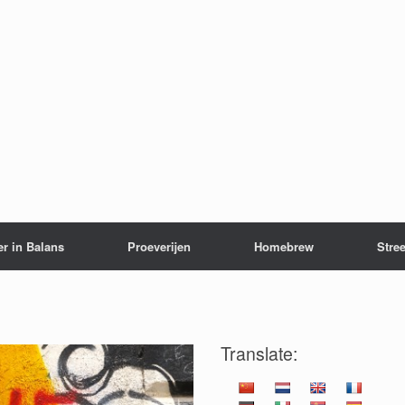
er in Balans
Proeverijen
Homebrew
Stree
Translate: