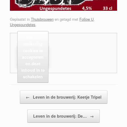
Geplaatst in
Thuisbrouwen
en getagd met
Follow U
,
Ungespundetes
.
Klik om
marketing
cookies te
accepteren
en deze
inhoud in te
schakelen
Bericht navigatie
←
Leven in de brouwerij: Keetje Tripel
Leven in de brouwerij: De…
→