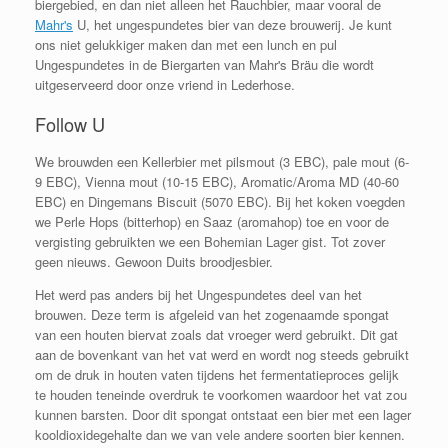
biergebied, en dan niet alleen het Rauchbier, maar vooral de
Mahr's
U, het ungespundetes bier van deze brouwerij. Je kunt
ons niet gelukkiger maken dan met een lunch en pul
Ungespundetes in de Biergarten van Mahr's Bräu die wordt
uitgeserveerd door onze vriend in Lederhose.
Follow U
We brouwden een Kellerbier met pilsmout (3 EBC), pale mout (6-
9 EBC), Vienna mout (10-15 EBC), Aromatic/Aroma MD (40-60
EBC) en Dingemans Biscuit (5070 EBC). Bij het koken voegden
we Perle Hops (bitterhop) en Saaz (aromahop) toe en voor de
vergisting gebruikten we een Bohemian Lager gist. Tot zover
geen nieuws. Gewoon Duits broodjesbier.
Het werd pas anders bij het Ungespundetes deel van het
brouwen. Deze term is afgeleid van het zogenaamde spongat
van een houten biervat zoals dat vroeger werd gebruikt.
Dit gat
aan de bovenkant van het vat werd en wordt nog steeds gebruikt
om de druk in houten vaten tijdens het fermentatieproces gelijk
te houden teneinde overdruk te voorkomen
waardoor het vat zou
kunnen barsten. Door dit spongat ontstaat een bier met ee
n lager
kooldioxidegehalte dan we van vele andere soorten bier kennen.