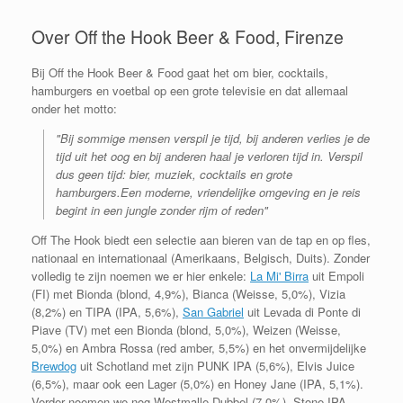
Over Off the Hook Beer & Food, Firenze
Bij Off the Hook Beer & Food gaat het om bier, cocktails,
hamburgers en voetbal op een grote televisie en dat allemaal
onder het motto:
"Bij sommige mensen verspil je tijd, bij anderen verlies je de
tijd uit het oog en bij anderen haal je verloren tijd in. Verspil
dus geen tijd: bier, muziek, cocktails en grote
hamburgers.Een moderne, vriendelijke omgeving en je reis
begint in een jungle zonder rijm of reden"
Off The Hook biedt een selectie aan bieren van de tap en op fles,
nationaal en internationaal (Amerikaans, Belgisch, Duits). Zonder
volledig te zijn noemen we er hier enkele:
La Mi' Birra
uit Empoli
(FI) met Bionda (blond, 4,9%), Bianca (Weisse, 5,0%), Vizia
(8,2%) en TIPA (IPA, 5,6%),
San Gabriel
uit
Levada di Ponte di
Piave (TV) met een Bionda (blond, 5,0%), Weizen (Weisse,
5,0%) en Ambra Rossa (red amber, 5,5%) en het onvermijdelijke
Brewdog
uit Schotland met zijn PUNK IPA (5,6%), Elvis Juice
(6,5%), maar ook een Lager (5,0%) en Honey Jane (IPA, 5,1%).
Verder noemen we nog Westmalle Dubbel (7,0%), Stone IPA