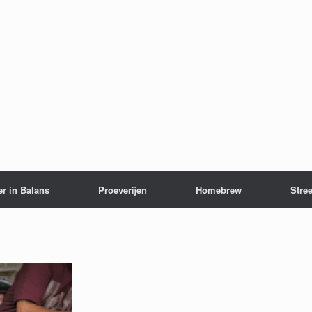
er in Balans
Proeverijen
Homebrew
Stree