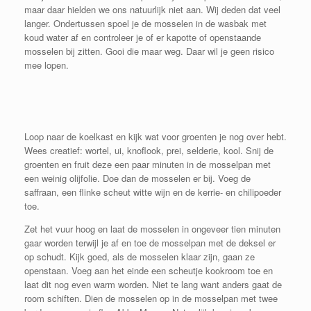
maar daar hielden we ons natuurlijk niet aan. Wij deden dat veel
langer. Ondertussen spoel je de mosselen in de wasbak met
koud water af en controleer je of er kapotte of openstaande
mosselen bij zitten. Gooi die maar weg. Daar wil je geen risico
mee lopen.
Loop naar de koelkast en kijk wat voor groenten je nog over hebt.
Wees creatief: wortel, ui, knoflook, prei, selderie, kool. Snij de
groenten en fruit deze een paar minuten in de mosselpan met
een weinig olijfolie. Doe dan de mosselen er bij. Voeg de
saffraan, een flinke scheut witte wijn en de kerrie- en chilipoeder
toe.
Zet het vuur hoog en laat de mosselen in ongeveer tien minuten
gaar worden terwijl je af en toe de mosselpan met de deksel er
op schudt. Kijk goed, als de mosselen klaar zijn, gaan ze
openstaan. Voeg aan het einde een scheutje kookroom toe en
laat dit nog even warm worden. Niet te lang want anders gaat de
room schiften. Dien de mosselen op in de mosselpan met twee