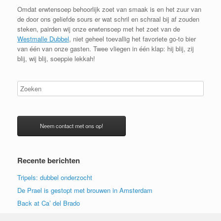
Omdat erwtensoep behoorlijk zoet van smaak is en het zuur van
de door ons geliefde sours er wat schril en schraal bij af zouden
steken, pairden wij onze erwtensoep met het zoet van de
Westmalle Dubbel
, niet geheel toevallig het favoriete go-to bier
van één van onze gasten. Twee vliegen in één klap: hij blij, zij
blij, wij blij, soeppie lekkah!
Neem contact met ons op!
Recente berichten
Tripels: dubbel onderzocht
De Prael is gestopt met brouwen in Amsterdam
Back at Ca’ del Brado
Lancering Meckler & Meijsen whisky