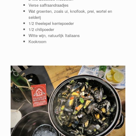
Verse saffraandraadjes
Wat groenten, zoals ui, knoflook, prei, wortel en
selderij
1/2 theelepel kerriepoeder
1/2 chilipoeder
Witte wijn, natuurlijk Italiaans
Kookroom