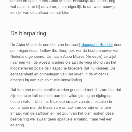
borden en open je fles Abba Mozes. Natuurlijk kun je ook nog
wat sausjes er bij serveren, maar eigenlijk is dat weer eeuwig
zonder van de saffraan en het bier.
De bierpairing
De Abba Mozes is een bier van brouwerij
Haagsche Broeder
door
sommigen (lees: Follow the Beer) ook wel de beste brouwer van
Nederland genoemd. De naam Abba Mozes (4e eeuw) verwijst
naar één van de woestijnvaders die aan de wieg stond van het
kloosterleven zoals de Haagsche broeders dat nu kennen. De
eenzaamheid en ontberingen van het leven in de wildernis
droegen bij aan zijn spirituele ontwikkeling.
Dat kan een mooie parallel worden genoemd met dit zure bier dat
zijn complexiteit ontleent aan een wilde gisting en rijping op
houten vaten. De zilte, friszoete smaak van de mosselen in
combinatie met de frisse zure smaak van de wijn en bittere
smaak van de saffraan en het zuur van het bier, maken deze
beerpairing weliswaar geen spirituele ervaring, maar wel een
ervaring.