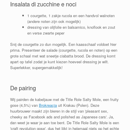
Insalata di zucchine e noci
1 courgette, 1 zakje rucola en een handvol walnoten
(andere noten zijn ook mogelijk)
dressing van olijfolie en balsamico, knoflook en zout
en verse zwarte peper
Snij de courgette zo dun mogelijk. Een kaasschaaf voldoet hier
prima. Presenteer de salade (courgette, rucola en noten) op een
grote schaal met wat sneetje ciabatta brood. De dressing komt
apart op tafel zodat je kunt kiezen hoeveel dressing je wilt.
Superlekker, supergemakkelijk!
De pairing
Wij pairden de kabeljauw met de Title Role Salty Mole, een fruity
gose (4,5%) van
Brokreacja
uit Krakau (Polen). Deze
huurbrouwer maakt zijn bieren in de stijl van 'pleasant sex,
cheeky as Facebook ads and polished as Japanese cars'. Ja,
dan weet je waar je aan toe bent. De Title Role Salty Mole is een
'craft revolution gose', dus het lijkt in helemaal niets op het echte