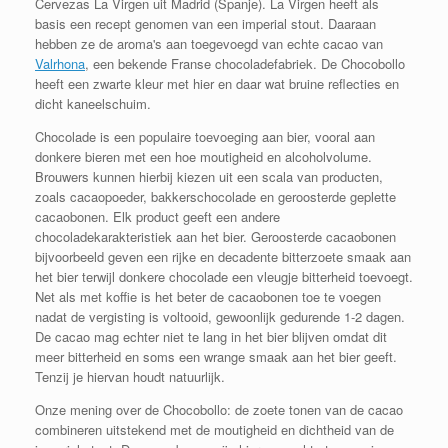
Cervezas La Virgen uit Madrid (Spanje). La Virgen
heeft als
basis een recept genomen van een imperial stout. Daaraan
hebben ze de aroma's aan toegevoegd van echte cacao van
Valrhona
, een bekende Franse chocoladefabriek.
De Chocobollo
heeft een zwarte kleur met hier en daar wat bruine reflecties en
dicht kaneelschuim.
Chocolade is een populaire toevoeging aan bier, vooral aan
donkere bieren met een hoe moutigheid en alcoholvolume.
Brouwers kunnen hierbij kiezen uit een scala van producten,
zoals cacaopoeder, bakkerschocolade en geroosterde geplette
cacaobonen. Elk product geeft een andere
chocoladekarakteristiek aan het bier. Geroosterde cacaobonen
bijvoorbeeld geven een rijke en decadente bitterzoete smaak aan
het bier terwijl donkere chocolade een vleugje bitterheid toevoegt.
Net als met koffie is het beter de cacaobonen toe te voegen
nadat de vergisting is voltooid, gewoonlijk gedurende 1-2 dagen.
De cacao mag echter niet te lang in het bier blijven omdat dit
meer bitterheid en soms een wrange smaak aan het bier geeft.
Tenzij je hiervan houdt natuurlijk.
Onze mening over de Chocobollo: d
e zoete tonen van de cacao
combineren uitstekend met de moutigheid en dichtheid van de