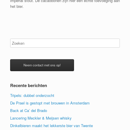
imperial stout. De cacaobonen zijn hier een echte toevoeging aan
het bier.
Neem contact met ons op!
Recente berichten
Tripels: dubbel onderzocht
De Prael is gestopt met brouwen in Amsterdam
Back at Ca’ del Brado
Lancering Meckler & Meijsen whisky
Dinkelbieren maakt het lekkerste bier van Twente