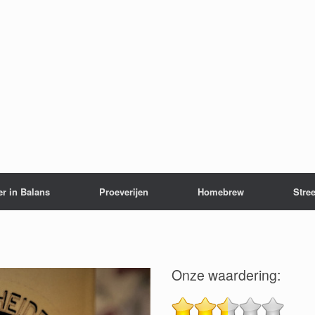
er in Balans
Proeverijen
Homebrew
Stree
Onze waardering: