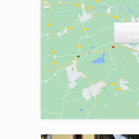
Klik om m
en de