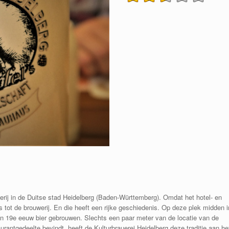
werij in de Duitse stad Heidelberg (Baden-Württemberg). Omdat het hotel- en
 tot de brouwerij. En die heeft een rijke geschiedenis. Op deze plek m
idden i
en 19e eeuw bier gebrouwen.
Slechts een paar meter van de locatie van de
urantgedeelte bevindt, heeft de Kulturbrauerei Heidelberg deze traditie aan he