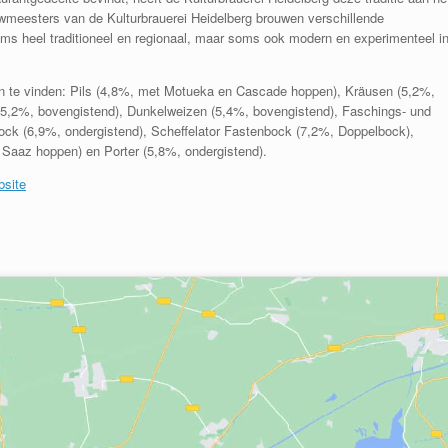
meesters van de Kulturbrauerei Heidelberg
brouwen verschillende
ms heel traditioneel en regionaal, maar soms ook modern en experimenteel i
ren te vinden: Pils (4,8%, met Motueka en Cascade hoppen), Kräusen (5,2%,
n (5,2%, bovengistend), Dunkelweizen (5,4%, bovengistend), Faschings- und
bock (6,9%, ondergistend), Scheffelator Fastenbock (7,2%, Doppelbock),
 Saaz hoppen) en Porter (5,8%, ondergistend).
bsite