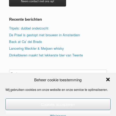
Neem contact met ons op!
Recente berichten
Tripels: dubbel onderzocht
De Prael is gestopt met brouwen in Amsterdam
Back at Ca’ del Brado
Lancering Meckler & Meijsen whisky
Dinkelbieren maakt het lekkerste bier van Twente
Beheer cookie toestemming
Wij gebruiken cookies om onze website en onze service te optimaliseren.
Cookies accepteren
© 2015
Weigeren