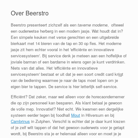
Over Beerstro
Beerstro presenteert zichzelf als een
taverne moderne
, oftewel
een ouderwetse herberg in een modern jasje. Wat houdt dat in?
Een simpele keuken met verse gerechten en een uitgebreide
bierkaart met 14 bieren van de tap en 30 op fles. Het moderne
jasje zit hem echter vooral in het 'efficiënte en innovatieve
servicesysteem'. Bij service denk je meteen aan een hoffelijke of
joviale barman of een bardame in wiens ogen je kunt verdrinken.
Niets van dat alles. Het 'efficiënte en innovatieve
servicesysteem' bestaat er uit dat je een soort credit card krijgt
van de bediening waarmee je naar de taps moet lopen om je
eigen bier te tappen. De service is hier letterlijk self-service.
Efficiënt? Dat zeker, maar wel alleen voor de horecaondernemer
die op zijn personeel kan besparen. Als klant betaal je gewoon
de volle mep. Innovatief? Niet echt. We kwamen een dergelijke
systeem eerder tegen bij foodhall
Mout
in Hilversum en bij
Cambrinus
in Zutphen. Verschil is echter dat je daar kunt kiezen
of je zelf wilt tappen of dat het gewoon ouderwets voor je getapt
wordt, bij Beerstro sta je er helemaal alleen voor en moet je je