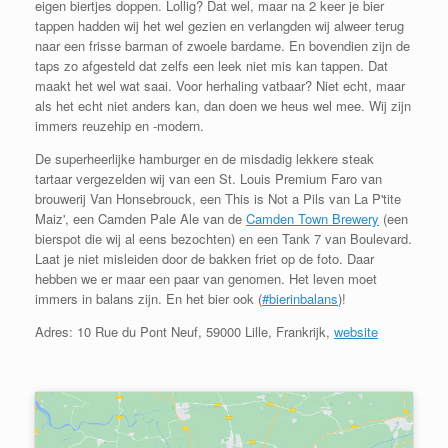
eigen biertjes doppen. Lollig? Dat wel, maar na 2 keer je bier
tappen hadden wij het wel gezien en verlangden wij alweer terug
naar een frisse barman of zwoele bardame. En bovendien zijn de
taps zo afgesteld dat zelfs een leek niet mis kan tappen. Dat
maakt het wel wat saai. Voor herhaling vatbaar? Niet echt, maar
als het echt niet anders kan, dan doen we heus wel mee. Wij zijn
immers reuzehip en -modern.
De superheerlijke hamburger en de misdadig lekkere steak
tartaar vergezelden wij van een St. Louis Premium Faro van
brouwerij Van Honsebrouck, een This is Not a Pils van La P'tite
Maiz', een Camden Pale Ale van de
Camden Town Brewery
(een
bierspot die wij al eens bezochten) en een Tank 7 van Boulevard.
Laat je niet misleiden door de bakken friet op de foto. Daar
hebben we er maar een paar van genomen. Het leven moet
immers in balans zijn. En het bier ook (
#bierinbalans
)!
Adres:
10 Rue du Pont Neuf, 59000 Lille, Frankrijk
,
website