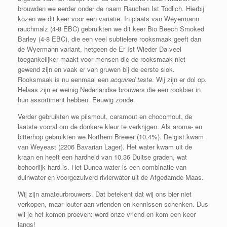
brouwden we eerder onder de naam Rauchen Ist Tödlich. Hierbij
kozen we dit keer voor een variatie. In plaats van Weyermann
rauchmalz (4-8 EBC) gebruikten we dit keer Bio Beech Smoked
Barley (4-8 EBC), die een veel subtielere rooksmaak geeft dan
de Wyermann variant, hetgeen de Er Ist Wieder Da veel
toegankelijker maakt voor mensen die de rooksmaak niet
gewend zijn en vaak er van gruwen bij de eerste slok.
Rooksmaak is nu eenmaal een
acquired taste
. Wij zijn er dol op.
Helaas zijn er weinig Nederlandse brouwers die een rookbier in
hun assortiment hebben. Eeuwig zonde.
Verder gebruikten we pilsmout, caramout en chocomout, de
laatste vooral om de donkere kleur te verkrijgen. Als aroma- en
bitterhop gebruikten we Northern Brewer (10,4%). De gist kwam
van Weyeast (2206 Bavarian Lager). Het water kwam uit de
kraan en heeft een hardheid van 10,36 Duitse graden, wat
behoorlijk hard is. Het Dunea water is een combinatie van
duinwater en voorgezuiverd rivierwater uit de Afgedamde Maas.
Wij zijn amateurbrouwers. Dat betekent dat wij ons bier niet
verkopen, maar louter aan vrienden en kennissen schenken. Dus
wil je het komen proeven: word onze vriend en kom een keer
langs!