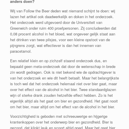
anders doen?
Wij van Follow the Beer deden wat niemand schijnt te doen: wij
lazen het artikel ook daadwerkelijk en doken in het onderzoek.
Het onderzoek werd uitgevoerd door de Universiteit van
Greenwich onder ruim 400 proefpersonen. Zij concludeerden dat
0,08 procent alcohol in het bloed, wat ongeveer gelijk staat aan
het drinken van twee pilsjes, voor een kleine opstoot van de
pijngrens zorgt, wat effectiever is dan het innemen van
paracetamol.
Een relatief klein en op zichzelf staand onderzoek dus, en
bepaald geen meta-onderzoek dat door de wetenschap in brede
zin wordt gedragen. Ook is niet bekend wie de opdrachtgever is
van het onderzoek en wie dit heeft betaalt. Maar het belangrijkste
is toch wel dat het onderzoek helemaal niet over bier gaat, maar
over het effect van de alcohol in het bier. Twee standaardglazen
wijn of sterke drank zouden hetzelfde effect hebben. Zo is het
eigenlijk altijd als het gaat om bier en gezondheid. Het gaat nooit
om het bier, maar altijd om het effect van de alcohol in het bier.
Voorzichtigheid is geboden met schreeuwerige en hijgerige
krantenkoppen over het onderwerp bier en gezondheid. Bier is
gezond, dat klinkt leuk en scoort altijd goed. Maar het gaat hier