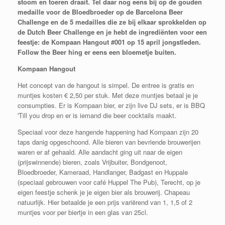
stoom en toeren draait. Tel daar nog eens bij op de gouden
medaille voor de Bloedbroeder op de Barcelona Beer
Challenge en de 5 medailles die ze bij elkaar sprokkelden op
de Dutch Beer Challenge en je hebt de ingrediënten voor een
feestje: de Kompaan Hangout #001 op 15 april jongstleden.
Follow the Beer hing er eens een bloemetje buiten.
Kompaan Hangout
Het concept van de hangout is simpel. De entree is gratis en
muntjes kosten € 2,50 per stuk. Met deze muntjes betaal je je
consumpties. Er is Kompaan bier, er zijn live DJ sets, er is BBQ
'Till you drop en er is iemand die beer cocktails maakt.
Speciaal voor deze hangende happening had Kompaan zijn 20
taps danig opgeschoond. Alle bieren van bevriende brouwerijen
waren er af gehaald. Alle aandacht ging uit naar de eigen
(prijswinnende) bieren, zoals Vrijbuiter, Bondgenoot,
Bloedbroeder, Kameraad, Handlanger, Badgast en Huppale
(speciaal gebrouwen voor café Huppel The Pub), Terecht, op je
eigen feestje schenk je je eigen bier als brouwerij. Chapeau
natuurlijk. Hier betaalde je een prijs variërend van 1, 1,5 of 2
muntjes voor per biertje in een glas van 25cl.