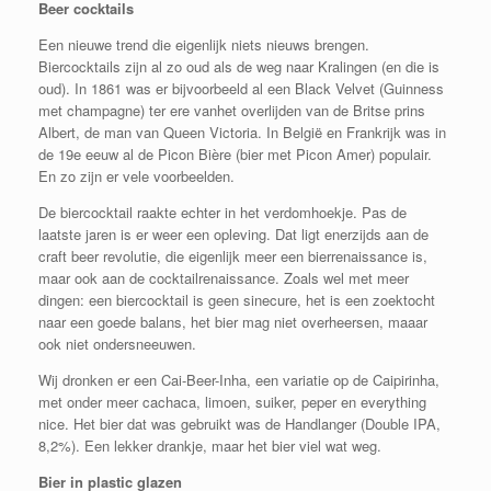
Beer cocktails
Een nieuwe trend die eigenlijk niets nieuws brengen.
Biercocktails zijn al zo oud als de weg naar Kralingen (en die is
oud). In 1861 was er bijvoorbeeld al een Black Velvet (Guinness
met champagne) ter ere vanhet overlijden van de Britse prins
Albert, de man van Queen Victoria. In België en Frankrijk was in
de 19e eeuw al de Picon Bière (bier met Picon Amer) populair.
En zo zijn er vele voorbeelden.
De biercocktail raakte echter in het verdomhoekje. Pas de
laatste jaren is er weer een opleving. Dat ligt enerzijds aan de
craft beer revolutie, die eigenlijk meer een bierrenaissance is,
maar ook aan de cocktailrenaissance. Zoals wel met meer
dingen: een biercocktail is geen sinecure, het is een zoektocht
naar een goede balans, het bier mag niet overheersen, maaar
ook niet ondersneeuwen.
Wij dronken er een Cai-Beer-Inha, een variatie op de Caipirinha,
met onder meer cachaca, limoen, suiker, peper en everything
nice. Het bier dat was gebruikt was de Handlanger (Double IPA,
8,2%). Een lekker drankje, maar het bier viel wat weg.
Bier in plastic glazen