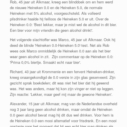
Rob, 45 jaar uit Alkmaar, kreeg een blinddoek om en hem werd
de nieuwe Heineken 0.0 en de Heineken 5.0, de normale
Heineken met 5% alcohol, voorgeschoteld. Als volleerd
pilsdrinker haalde hij feilloos de Heineken 5.0 er uit. Over de
Heineken 0.0: 'Best lekker, maar je mist wel de alcohol in dit bier.
Een bier voor mijn vriendin die geen alcohol drinkt'.
Het volgende slachtoffer was Marco, 45 jaar uit Alkmaar. Ook hij
deed de blinde 'Heineken 0.0-Heineken 5.0'-test. Net als Rob
wees ook Marco onmiddelijk de Heineken 0.0 aan als het bier
waar geen alcohol in zit. Zijn commentaar op de Heineken 0.0:
'Prima 0,0% biertje. Smaakt echt naar bier'.
Richard, 43 jaar uit Krommenie en een fervent Heineken-drinker,
kreeg onaangekondigd de 0.0 versie in zijn glas geserveerd. Zijn
gezicht sprak boekdelen; dit was niet het bier dat hij gewend
was. Het was anders, maar hij kon zijn vinger er niet op leggen.
Zijn reactie: 'Lekker, maar geef mij maar de gewone Heineken'.
Alexander, 15 jaar uit Alkmaar, mag van de Nederlandse overheid
nog 3 jaar lang geen alcohol drinken, maar omdat de Heineken
0.0 geen alcohol bevat mag hij dit dus wel drinken. Voor hem is
de Heineken 0.0 een mooi alternatief voor frisdrank. En een mooi
opstapje naar het moment dat hij een echt bier mag drinken als