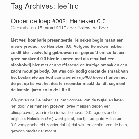
Tag Archives:
leeftijd
Onder de loep #002: Heineken 0.0
Geplaatst op
15 maart 2017
door
Follow the Beer
Met veel bombarie presenteerde Heineken begin maart een
nieuw product, de Heineken 0.0. Volgens Heineken hebben
ze dit bier veelvuldig gebrouwen en geproefd om zo tot een
goed smakend 0.0 bier te komen met als resultaat een
alcoholvrij bier met een verfrissend en fruitige smaak en een
zacht moutige body. Dat was ook nodig omdat de smaak van
het bestaande aanbod aan alcoholvrije/0.0 bieren huilen met
de pet op is, wat het des te vreemder maakt dat dit segment
de laatste jaren zo in de lift zit.
We gaven de Heineken 0.0 het voordeel van de twijfel en lieten
het door vier mensen proeven; twee mensen deden een
blindproeverij waarin de nieuwe Heineken 0.0 tegenover de
originele Heineken (5%) werd gezet, eentje kreeg de Heineken
0.0 voorgeschoteld zonder dat hij dat wist en eentje proefde hem,
gewoon omdat dat mocht.