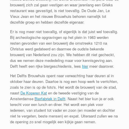
brouwerij zich zal gaan vestigen en waar jarenlang een Grieks
restaurant was gevestigd, is niet toevallig. De Oude Jan, Le
Vieux Jean en het nieuwe Brouwhuis behoren namelijk tot
dezelfde groep en hebben dezelfde eigenaar.
Er is nog meer niet toevallig, of eigenlijk is dat juist wel toevallig.
Bij archeologische opgravingen op het plein in 1983 werden
resten gevonden van een brouwerij die omstreeks 1210 na
Christus werd gedateerd en daarmee de oudste bekende
brouwerij van Nederland zou zijn. We hebben dit niet gecheckt,
dus we nemen deze mededeling maar voor kennisgeving aan.
Delft heeft een rijke biergeschiedenis, lees
hier
meer daarover.
Het Delfts Brouwhuis opent naar verwachting haar deuren al in
oktober haar deuren. Daartoe is nog een hoop werk te verrichten,
zoals te zien is op de foto's. Het wordt de brouwerij van de stad,
naast
De Koperen Kat
en de tweede vestiging van de
Amsterdamse
Bierfabriek in Delft
. Naast het bier kun je er ook
terecht voor een lunch en diner. Het wordt een plek voor
iedereen, van student tot vader en zoon (en moeder en dochter
niet te vergeten, beste mensen) en expat. Uiteraard zullen we na
de opening zo snel mogelijk een kijkje gaan nemen.