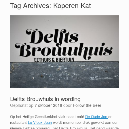
Tag Archives:
Koperen Kat
Delfts Brouwhuis in wording
Geplaatst op
7 oktober 2018
door
Follow the Beer
Op het Heilige Geestkerkhof vlak naast café
De Oude Jan
en
restaurant
Le Vieux Jean
wordt momenteel druk gewerkt aan een
nieuwe Delftse brouwerij, het Delfts Brouwhuis. Het pand waar de