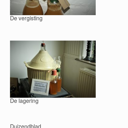
De vergisting
De lagering
Duizendblad