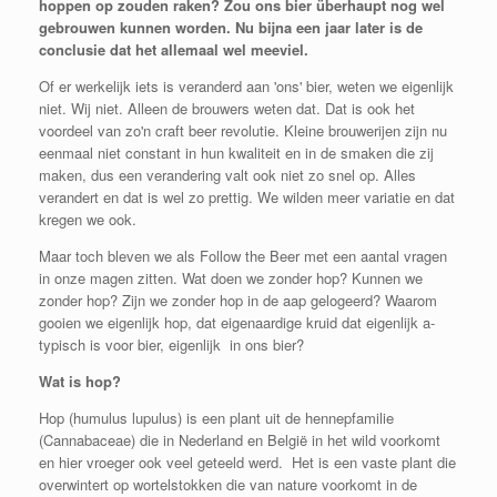
hoppen op zouden raken? Zou ons bier überhaupt nog wel
gebrouwen kunnen worden. Nu bijna een jaar later is de
conclusie dat het allemaal wel meeviel.
Of er werkelijk iets is veranderd aan 'ons' bier, weten we eigenlijk
niet. Wij niet. Alleen de brouwers weten dat. Dat is ook het
voordeel van zo'n craft beer revolutie. Kleine brouwerijen zijn nu
eenmaal niet constant in hun kwaliteit en in de smaken die zij
maken, dus een verandering valt ook niet zo snel op. Alles
verandert en dat is wel zo prettig. We wilden meer variatie en dat
kregen we ook.
Maar toch bleven we als Follow the Beer met een aantal vragen
in onze magen zitten. Wat doen we zonder hop? Kunnen we
zonder hop? Zijn we zonder hop in de aap gelogeerd? Waarom
gooien we eigenlijk hop, dat eigenaardige kruid dat eigenlijk a-
typisch is voor bier, eigenlijk in ons bier?
Wat is hop?
Hop (humulus lupulus) is een plant uit de hennepfamilie
(Cannabaceae) die in Nederland en België in het wild voorkomt
en hier vroeger ook veel geteeld werd. Het is een vaste plant die
overwintert op wortelstokken die van nature voorkomt in de