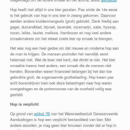
Hop heeft niet altijd in ons bier gezeten. Pas sinds de 14e eeuw
is het gebruik van hop in ons bier in zwang gekomen. Daarvoor
werden andere kruidenmengsels (gruit) gebruikt. Denk hierbij aan
gagel, duizendblad, bijvoet, lavendel, rozemarijn, salie, hyssop,
rozen, lelies, laurier, melisse, frambozen en nog veel andere
smaakmakers om het ietwat zoete bier op smaak te brengen.
Het was nog een heel gedoe om dat nieuwe en moderne hop aan
de man te krijgen. De mensen pruimden het namelijk eerst
helemaal niet. Wat de boer niet kent, dat drinkt ie niet. Het bier
smaakte ineens heel anders, een smaak die de mensen niet
kenden. Bovendien waren financieel belangen bij het dan toe
gebruikte gruit, de zogenaamde gruitbelasting. Hop kwam pas
echt bovendrijven toen ook deze belastingen naar hop waren
overgedragen en de portemonnee van de overheid veilig was
gesteld.
Hop is verplicht
Op grond van
artikel 7B
van het Warenwetbesluit Gereserveerde
Aanduidingen is hop een verplicht bestanddeel van bier. Met
andere woorden, je mag geen bier brouwen zonder dat er hop in