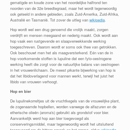
gematigde en koude zone van het noordelijke halfrond ten
noorden van de 32e breedtegraad, maar het wordt tegenwoordig
ook geteeld in andere gebieden, zoals Zuid-Amerika, Zuid-Afrika,
Australië en Tasmanië. Tot zover de uitleg van
wikipedia
.
Hop wordt wel een drug genoemd die vrolijk maakt, zorgen
verdrijft en mensen meegaand en nederig maakt. Ook wordt aan
hop vaak een rustgevende en slaapverwekkende werking
toegeschreven. Daarom wordt er soms ook thee van getrokken.
Ook beschouwt men het als maagversterkend. Eén van de in
hop voorkomende stoffen is lupuline dat een fyto-oestrogene
werking heeft die zorgt voor de natuurlijke balans van oestrogeen
in het vrouwenlichaam. De meest pikante bijwerking van hop is
dat het libidoverlagend voor mannen werkt, terwijl het juist het
libido van vrouwen verhoogt.
Hop en bier
De lupulinekorreltjes uit de vruchtkegels van de vrouwelijke plant,
de zogenaamde hopbellen, worden vanwege de alfazuren en de
etherische olieën (aroma's) gebruikt als grondstof voor bier.
Aanvankelijk werd hop aan bier toegevoegd als
conserveringsmiddel, maar tegenwoordig wordt het uitsluitend
toegevoegd om de bittere smaak en het aroma, aldus
wikipedia
.