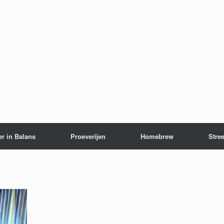
er in Balans
Proeverijen
Homebrew
Stree