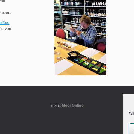
van
ekozen.
elftse
ts van
© 2015
Wij