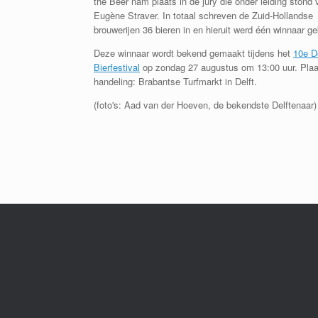
the Beer nam plaats in de jury die onder leiding stond 
Eugène Straver. In totaal schreven de Zuid-Hollandse
brouwerijen 36 bieren in en hieruit werd één winnaar g
Deze winnaar wordt bekend gemaakt tijdens het
10e D
Bierfestival
op zondag 27 augustus om 13:00 uur. Plaa
handeling: Brabantse Turfmarkt in Delft.
(foto's: Aad van der Hoeven, de bekendste Delftenaar)