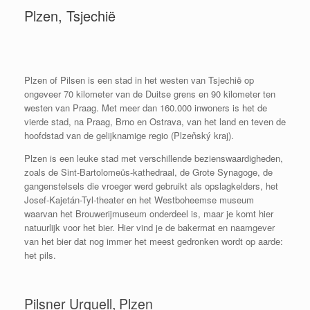
Plzen, Tsjechië
Plzen of Pilsen is een stad in het westen van Tsjechië op
ongeveer 70 kilometer van de Duitse grens en 90 kilometer ten
westen van Praag. Met meer dan 160.000 inwoners is het de
vierde stad, na Praag, Brno en Ostrava, van het land en teven de
hoofdstad van de gelijknamige regio (Plzeňský kraj).
Plzen is een leuke stad met verschillende bezienswaardigheden,
zoals de Sint-Bartolomeüs-kathedraal, de Grote Synagoge, de
gangenstelsels die vroeger werd gebruikt als opslagkelders, het
Josef-Kajetán-Tyl-theater en het Westboheemse museum
waarvan het Brouwerijmuseum onderdeel is, maar je komt hier
natuurlijk voor het bier. Hier vind je de bakermat en naamgever
van het bier dat nog immer het meest gedronken wordt op aarde:
het pils.
Pilsner Urquell, Plzen