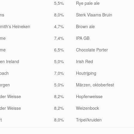
5,5%
Rye pale ale
ns
8,0%
Sterk Vlaams Bruin
mith's Heineken
4,7%
Brown ale
ime
7,4%
IPA GB
ime
6,5%
Chocolate Porter
en Ireland
5,0%
Irish Red
bach
7,0%
Houtrijping
orgen
5,0%
Märzen, oktoberfest
der Weisse
8,2%
Hopfenweisse
der Weisse
8,2%
Weizenbock
t
8,0%
Tripel/kruiden