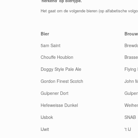
'herkend' op biertype.
Het gaat om de volgende bieren (op alfabetische volgo
Bier
Brouwe
5am Saint
Brewd
Chouffe Houblon
Brasse
Doggy Style Pale Ale
Flying
Gordon Finest Scotch
John M
Gulpener Dort
Gulpe
Hefeweisse Dunkel
Weihe
IJsbok
SNAB
IJwit
't IJ