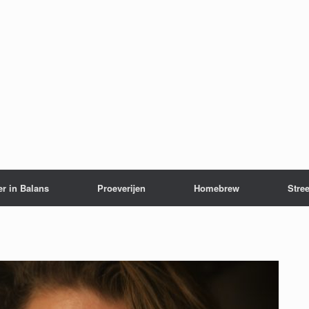
er in Balans
Proeverijen
Homebrew
Stree