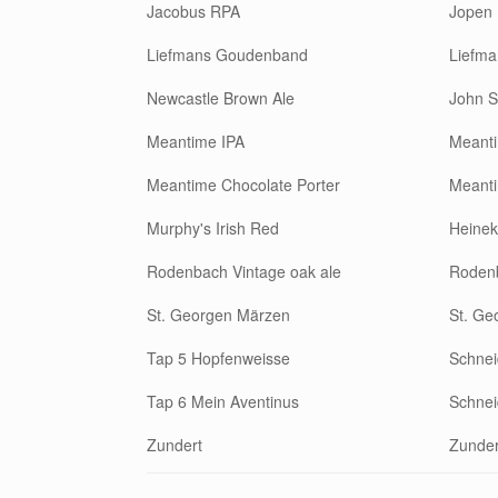
Jacobus RPA
Jopen
Liefmans Goudenband
Liefma
Newcastle Brown Ale
John S
Meantime IPA
Meant
Meantime Chocolate Porter
Meant
Murphy's Irish Red
Heinek
Rodenbach Vintage oak ale
Roden
St. Georgen Märzen
St. Ge
Tap 5 Hopfenweisse
Schnei
Tap 6 Mein Aventinus
Schnei
Zundert
Zunder