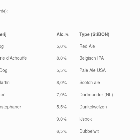
rde):
rij
Alc.%
Type (StiBON)
og
5,0%
Red Ale
rie d'Achouffe
8,0%
Belgisch IPA
 Dog
5,5%
Pale Ale USA
artin
8,0%
Scotch ale
ner
7,0%
Dortmunder (NL)
nstephaner
5,5%
Dunkelweizen
9,0%
IJsbok
6,5%
Dubbelwit