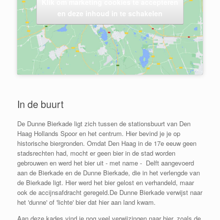
Klik om marketing cookies te accepteren
en deze inhoud in te schakelen
In de buurt
De Dunne Bierkade ligt zich tussen de stationsbuurt van Den
Haag Hollands Spoor en het centrum. Hier bevind je je op
historische biergronden. Omdat Den Haag in de 17e eeuw geen
stadsrechten had, mocht er geen bier in de stad worden
gebrouwen en werd het bier uit - met name - Delft aangevoerd
aan de Bierkade en de Dunne Bierkade, die in het verlengde van
de Bierkade ligt. Hier werd het bier gelost en verhandeld, maar
ook de accijnsafdracht geregeld.De Dunne Bierkade verwijst naar
het 'dunne' of 'lichte' bier dat hier aan land kwam.
Aan deze kades vind je nog veel verwijzingen naar bier, zoals de